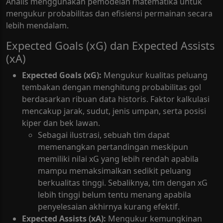
Analis menggunakan pemodelan matematika untuk
mengukur probabilitas dan efisiensi permainan secara
lebih mendalam.
Expected Goals (xG) dan Expected Assists
(xA)
Expected Goals (xG):
Mengukur kualitas peluang
tembakan dengan menghitung probabilitas gol
berdasarkan ribuan data historis. Faktor kalkulasi
mencakup jarak, sudut, jenis umpan, serta posisi
kiper dan bek lawan.
Sebagai ilustrasi, sebuah tim dapat
memenangkan pertandingan meskipun
memiliki nilai xG yang lebih rendah apabila
mampu memaksimalkan sedikit peluang
berkualitas tinggi. Sebaliknya, tim dengan xG
lebih tinggi belum tentu menang apabila
penyelesaian akhirnya kurang efektif.
Expected Assists (xA):
Mengukur kemungkinan