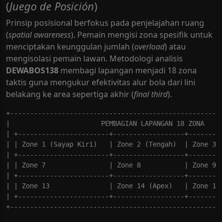
(
Juego de Posición
)
Prinsip posisional berfokus pada penjelajahan ruang
(
spatial awareness
). Pemain mengisi zona spesifik untuk
menciptakan keunggulan jumlah (
overload
) atau
mengisolasi pemain lawan. Metodologi analisis
DEWABOS138
membagi lapangan menjadi 18 zona
taktis guna mengukur efektivitas alur bola dari lini
belakang ke area sepertiga akhir (
final third
).
+------------------------------------------------------
|                       PEMBAGIAN LAPANGAN 18 ZONA     
| +-----------------------+------------------+---------
| | Zone 1 (Sayap Kiri)   | Zone 2 (Tengah)  | Zone 3 (
| +-----------------------+------------------+---------
| | Zone 7                | Zone 8           | Zone 9  
| +-----------------------+------------------+---------
| | Zone 13               | Zone 14 (Apex)   | Zone 15 
| +-----------------------+------------------+---------