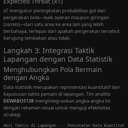
Expected Threat (xT)
xT mengukur peningkatan probabilitas gol dari
pergerakan bola—baik operan maupun giringan
(
carries
)—dari satu area ke area lain yang lebih
berbahaya, terlepas dari apakah pergerakan tersebut
berujung tembakan atau tidak.
Langkah 3: Integrasi Taktik
Lapangan dengan Data Statistik
Menghubungkan Pola Bermain
dengan Angka
Data statistik merupakan representasi kuantitatif dari
keputusan taktis pemain di lapangan. Tim analitis
DEWABOS138
mengintegrasikan angka-angka ini
dengan rekaman visual untuk menguji efektivitas
strategi.