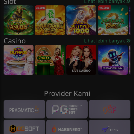
Slot
Lihat lebih banyak
Casino
Lihat lebih banyak
Provider Kami