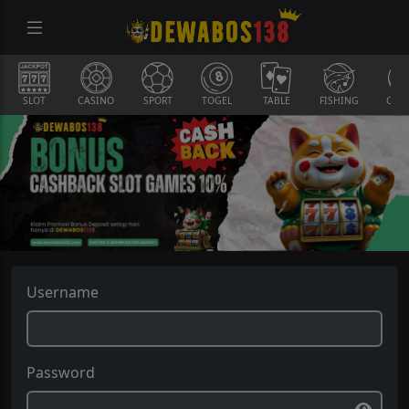
SLOT
CASINO
SPORT
TOGEL
TABLE
FISHING
COCK
Username
Password