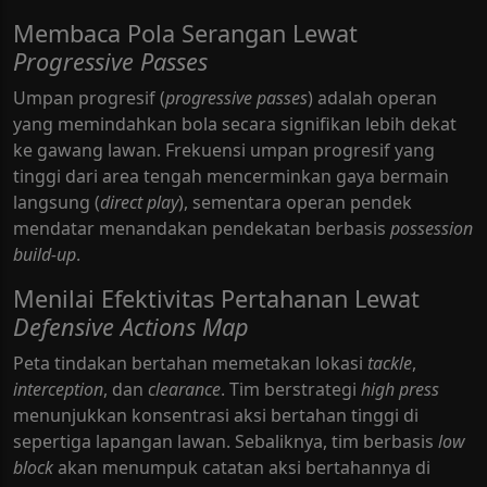
Membaca Pola Serangan Lewat
Progressive Passes
Umpan progresif (
progressive passes
) adalah operan
yang memindahkan bola secara signifikan lebih dekat
ke gawang lawan. Frekuensi umpan progresif yang
tinggi dari area tengah mencerminkan gaya bermain
langsung (
direct play
), sementara operan pendek
mendatar menandakan pendekatan berbasis
possession
build-up
.
Menilai Efektivitas Pertahanan Lewat
Defensive Actions Map
Peta tindakan bertahan memetakan lokasi
tackle
,
interception
, dan
clearance
. Tim berstrategi
high press
menunjukkan konsentrasi aksi bertahan tinggi di
sepertiga lapangan lawan. Sebaliknya, tim berbasis
low
block
akan menumpuk catatan aksi bertahannya di