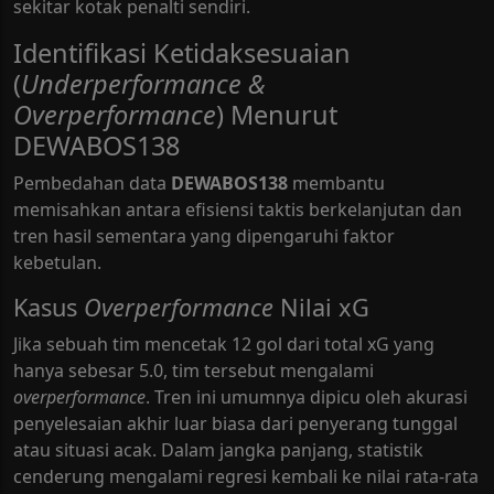
sekitar kotak penalti sendiri.
Identifikasi Ketidaksesuaian
(
Underperformance &
Overperformance
) Menurut
DEWABOS138
Pembedahan data
DEWABOS138
membantu
memisahkan antara efisiensi taktis berkelanjutan dan
tren hasil sementara yang dipengaruhi faktor
kebetulan.
Kasus
Overperformance
Nilai xG
Jika sebuah tim mencetak 12 gol dari total xG yang
hanya sebesar 5.0, tim tersebut mengalami
overperformance
. Tren ini umumnya dipicu oleh akurasi
penyelesaian akhir luar biasa dari penyerang tunggal
atau situasi acak. Dalam jangka panjang, statistik
cenderung mengalami regresi kembali ke nilai rata-rata