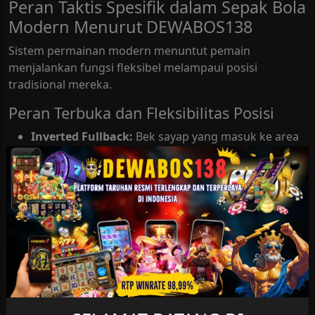
Peran Taktis Spesifik dalam Sepak Bola
Modern Menurut DEWABOS138
Sistem permainan modern menuntut pemain
menjalankan fungsi fleksibel melampaui posisi
tradisional mereka.
Peran Terbuka dan Fleksibilitas Posisi
Inverted Fullback:
Bek sayap yang masuk ke area
gelandang saat tim menguasai bola untuk menjaga
dominasi penguasaan area tengah.
False Nine:
Penyerang tengah yang turun ke area
gelandang untuk memancing bek tengah lawan,
membuka ruang bagi penyerang sayap.
Pressing Forward:
Penyerang yang bertindak
sebagai garis pertahanan pertama untuk
mengganggu
build-up
lawan.
Dalam praktiknya, tidak semua pemain cocok