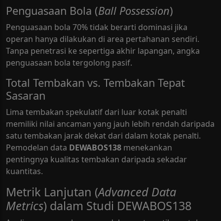
Penguasaan Bola (
Ball Possession
)
Penguasaan bola 70% tidak berarti dominasi jika
operan hanya dilakukan di area pertahanan sendiri.
Tanpa penetrasi ke sepertiga akhir lapangan, angka
penguasaan bola tergolong pasif.
Total Tembakan vs. Tembakan Tepat
Sasaran
Lima tembakan spekulatif dari luar kotak penalti
memiliki nilai ancaman yang jauh lebih rendah daripada
satu tembakan jarak dekat dari dalam kotak penalti.
Pemodelan data
DEWABOS138
menekankan
pentingnya kualitas tembakan daripada sekadar
kuantitas.
Metrik Lanjutan (
Advanced Data
Metrics
) dalam Studi DEWABOS138