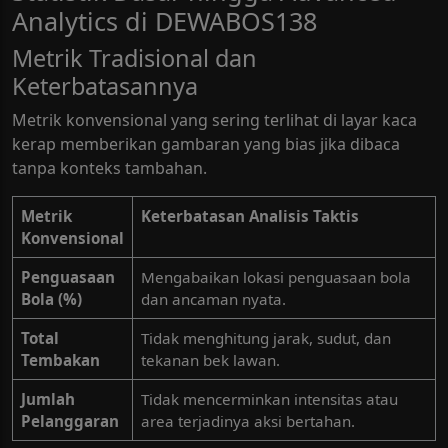
Analytics di DEWABOS138
Metrik Tradisional dan
Keterbatasannya
Metrik konvensional yang sering terlihat di layar kaca
kerap memberikan gambaran yang bias jika dibaca
tanpa konteks tambahan.
Metrik
Keterbatasan Analisis Taktis
Konvensional
Penguasaan
Mengabaikan lokasi penguasaan bola
Bola (%)
dan ancaman nyata.
Total
Tidak menghitung jarak, sudut, dan
Tembakan
tekanan bek lawan.
Jumlah
Tidak mencerminkan intensitas atau
Pelanggaran
area terjadinya aksi bertahan.