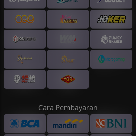
Cara Pembayaran