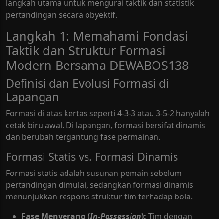
langkah utama untuk mengurai taktik dan statistik
pertandingan secara obyektif.
Langkah 1: Memahami Fondasi
Taktik dan Struktur Formasi
Modern Bersama DEWABOS138
Definisi dan Evolusi Formasi di
Lapangan
Formasi di atas kertas seperti 4-3-3 atau 3-5-2 hanyalah
cetak biru awal. Di lapangan, formasi bersifat dinamis
dan berubah tergantung fase permainan.
Formasi Statis vs. Formasi Dinamis
Formasi statis adalah susunan pemain sebelum
pertandingan dimulai, sedangkan formasi dinamis
menunjukkan respons struktur tim terhadap bola.
Fase Menyerang (
In-Possession
):
Tim dengan