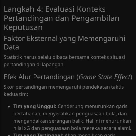
Langkah 4: Evaluasi Konteks
Pertandingan dan Pengambilan
Keputusan
Faktor Eksternal yang Memengaruhi
Data
Statistik harus selalu dibaca bersama konteks situasi
pertandingan di lapangan.
Efek Alur Pertandingan (
Game State Effect
)
Skor pertandingan memengaruhi pendekatan taktis
kedua tim:
Tim yang Unggul:
Cenderung menurunkan garis
pertahanan, menyerahkan penguasaan bola, dan
mengandalkan serangan balik. Hal ini menurunkan
nilai xG dan penguasaan bola mereka secara alami.
Tim yang Tertinggal:
Akan menaikkan garis