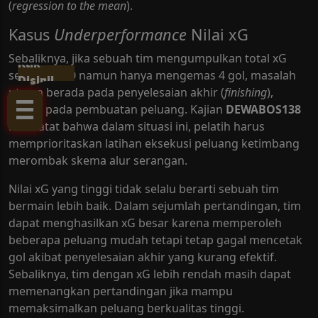
(
regression to the mean
).
Kasus
Underperformance
Nilai xG
Sebaliknya, jika sebuah tim mengumpulkan total xG
Klik
sebesar 15.0 namun hanya mengemas 4 gol, masalah
Disini!
utama berada pada penyelesaian akhir (
finishing
),
bukan pada pembuatan peluang. Kajian
DEWABOS138
mencatat bahwa dalam situasi ini, pelatih harus
memprioritaskan latihan eksekusi peluang ketimbang
merombak skema alur serangan.
Nilai xG yang tinggi tidak selalu berarti sebuah tim
bermain lebih baik. Dalam sejumlah pertandingan, tim
dapat menghasilkan xG besar karena memperoleh
beberapa peluang mudah tetapi tetap gagal mencetak
gol akibat penyelesaian akhir yang kurang efektif.
Sebaliknya, tim dengan xG lebih rendah masih dapat
memenangkan pertandingan jika mampu
memaksimalkan peluang berkualitas tinggi.