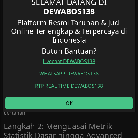
SELAMAT DATANG DI
menjalankan peran false nine. Efektivitas peran ini
sangat bergantung pada kemampuan membaca ruang,
DEWABOS138
kualitas umpan rekan setim, serta koordinasi
Platform Resmi Taruhan & Judi
pergerakan penyerang sayap. Karena itu, perubahan
Online Terlengkap & Terpercaya di
posisi pemain sebaiknya selalu dianalisis bersama
struktur tim secara keseluruhan, bukan hanya dari
Indonesia
kontribusi individu.
Butuh Bantuan?
Pengaruh Peran Terhadap Keseimbangan
Livechat DEWABOS138
Tim
WHATSAPP DEWABOS138
Pengamatan taktis
DEWABOS138
menunjukkan bahwa
ketidakseimbangan peran berisiko merusak struktur
RTP REAL TIME DEWABOS138
pertahanan. Ketika seorang bek naik menyerang,
gelandang bertahan harus mengisi area yang
OK
ditinggalkan guna menjaga kestabilan transisi
bertahan.
Langkah 2: Menguasai Metrik
Statistik Dasar hingga Advanced