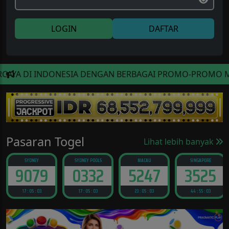
LOGIN
DAFTAR
NESIA DENGAN BERBAGAI PROMO-PROMO MENARIK SETIAP H
Pasaran Togel
Lihat lebih banyak
SYDNEY
SYDNEY POOLS
MACAU
SINGAPORE
9079
0332
5247
3525
17 : 05 : 02
17 : 05 : 02
23 : 05 : 02
44 : 55 : 02