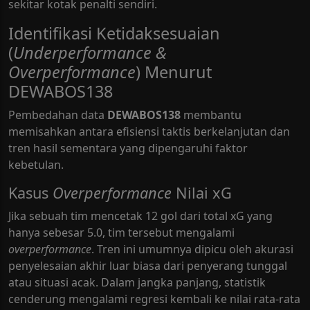
sekitar kotak penalti sendiri.
Identifikasi Ketidaksesuaian
(
Underperformance &
Overperformance
) Menurut
DEWABOS138
Pembedahan data
DEWABOS138
membantu
memisahkan antara efisiensi taktis berkelanjutan dan
tren hasil sementara yang dipengaruhi faktor
kebetulan.
Kasus
Overperformance
Nilai xG
Jika sebuah tim mencetak 12 gol dari total xG yang
hanya sebesar 5.0, tim tersebut mengalami
overperformance
. Tren ini umumnya dipicu oleh akurasi
penyelesaian akhir luar biasa dari penyerang tunggal
atau situasi acak. Dalam jangka panjang, statistik
cenderung mengalami regresi kembali ke nilai rata-rata