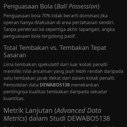
Penguasaan Bola (
Ball Possession
)
Penguasaan bola 70% tidak berarti dominasi jika
operan hanya dilakukan di area pertahanan sendiri.
Tanpa penetrasi ke sepertiga akhir lapangan, angka
penguasaan bola tergolong pasif.
Total Tembakan vs. Tembakan Tepat
Sasaran
Lima tembakan spekulatif dari luar kotak penalti
memiliki nilai ancaman yang jauh lebih rendah daripada
satu tembakan jarak dekat dari dalam kotak penalti.
Pemodelan data
DEWABOS138
menekankan
pentingnya kualitas tembakan daripada sekadar
kuantitas.
Metrik Lanjutan (
Advanced Data
Metrics
) dalam Studi DEWABOS138