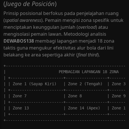
(
Juego de Posición
)
Prinsip posisional berfokus pada penjelajahan ruang
(
spatial awareness
). Pemain mengisi zona spesifik untuk
menciptakan keunggulan jumlah (
overload
) atau
mengisolasi pemain lawan. Metodologi analisis
DEWABOS138
membagi lapangan menjadi 18 zona
taktis guna mengukur efektivitas alur bola dari lini
belakang ke area sepertiga akhir (
final third
).
+------------------------------------------------------
|                       PEMBAGIAN LAPANGAN 18 ZONA     
| +-----------------------+------------------+---------
| | Zone 1 (Sayap Kiri)   | Zone 2 (Tengah)  | Zone 3 (
| +-----------------------+------------------+---------
| | Zone 7                | Zone 8           | Zone 9  
| +-----------------------+------------------+---------
| | Zone 13               | Zone 14 (Apex)   | Zone 15 
| +-----------------------+------------------+---------