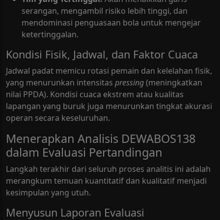
serangan, mengambil risiko lebih tinggi, dan
mendominasi penguasaan bola untuk mengejar
ketertinggalan.
Kondisi Fisik, Jadwal, dan Faktor Cuaca
Jadwal padat memicu rotasi pemain dan kelelahan fisik,
yang menurunkan intensitas
pressing
(meningkatkan
nilai PPDA). Kondisi cuaca ekstrem atau kualitas
lapangan yang buruk juga menurunkan tingkat akurasi
operan secara keseluruhan.
Menerapkan Analisis DEWABOS138
dalam Evaluasi Pertandingan
Langkah terakhir dari seluruh proses analitis ini adalah
merangkum temuan kuantitatif dan kualitatif menjadi
kesimpulan yang utuh.
Menyusun Laporan Evaluasi