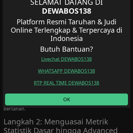
SELAMAT DATANG DI
menjalankan peran false nine. Efektivitas peran ini
sangat bergantung pada kemampuan membaca ruang,
DEWABOS138
kualitas umpan rekan setim, serta koordinasi
Platform Resmi Taruhan & Judi
pergerakan penyerang sayap. Karena itu, perubahan
Online Terlengkap & Terpercaya di
posisi pemain sebaiknya selalu dianalisis bersama
struktur tim secara keseluruhan, bukan hanya dari
Indonesia
kontribusi individu.
Butuh Bantuan?
Pengaruh Peran Terhadap Keseimbangan
Livechat DEWABOS138
Tim
WHATSAPP DEWABOS138
Pengamatan taktis
DEWABOS138
menunjukkan bahwa
ketidakseimbangan peran berisiko merusak struktur
RTP REAL TIME DEWABOS138
pertahanan. Ketika seorang bek naik menyerang,
gelandang bertahan harus mengisi area yang
OK
ditinggalkan guna menjaga kestabilan transisi
bertahan.
Langkah 2: Menguasai Metrik
Statistik Dasar hingga Advanced