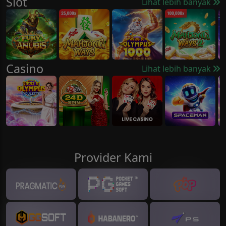
Slot
Lihat lebih banyak
Casino
Lihat lebih banyak
Provider Kami