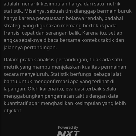
adalah menarik kesimpulan hanya dari satu metrik
statistik. Misalnya, sebuah tim dianggap bermain buruk
hanya karena penguasaan bolanya rendah, padahal
strategi yang digunakan memang berfokus pada
transisi cepat dan serangan balik. Karena itu, setiap
angka sebaiknya dibaca bersama konteks taktik dan
jalannya pertandingan.
Dalam praktik analisis pertandingan, tidak ada satu
metrik yang mampu menjelaskan kualitas permainan
secara menyeluruh. Statistik berfungsi sebagai alat
bantu untuk mengonfirmasi apa yang terlihat di
lapangan. Oleh karena itu, evaluasi terbaik selalu
menggabungkan pengamatan taktis dengan data
kuantitatif agar menghasilkan kesimpulan yang lebih
objektif.
Powered By