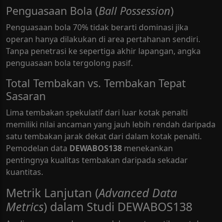
Penguasaan Bola (
Ball Possession
)
Penguasaan bola 70% tidak berarti dominasi jika
operan hanya dilakukan di area pertahanan sendiri.
Tanpa penetrasi ke sepertiga akhir lapangan, angka
penguasaan bola tergolong pasif.
Total Tembakan vs. Tembakan Tepat
Sasaran
Lima tembakan spekulatif dari luar kotak penalti
memiliki nilai ancaman yang jauh lebih rendah daripada
satu tembakan jarak dekat dari dalam kotak penalti.
Pemodelan data
DEWABOS138
menekankan
pentingnya kualitas tembakan daripada sekadar
kuantitas.
Metrik Lanjutan (
Advanced Data
Metrics
) dalam Studi DEWABOS138