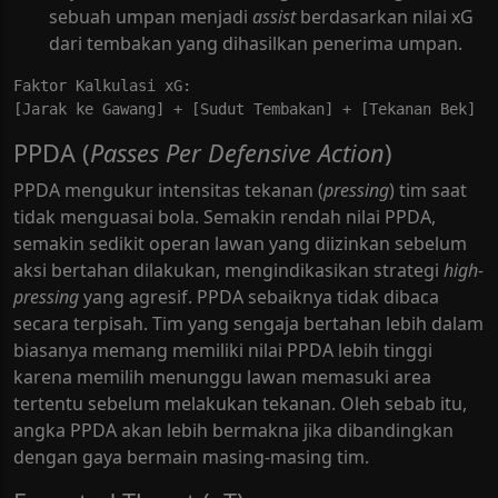
sebuah umpan menjadi
assist
berdasarkan nilai xG
dari tembakan yang dihasilkan penerima umpan.
Faktor Kalkulasi xG:

PPDA (
Passes Per Defensive Action
)
PPDA mengukur intensitas tekanan (
pressing
) tim saat
tidak menguasai bola. Semakin rendah nilai PPDA,
semakin sedikit operan lawan yang diizinkan sebelum
aksi bertahan dilakukan, mengindikasikan strategi
high-
pressing
yang agresif. PPDA sebaiknya tidak dibaca
secara terpisah. Tim yang sengaja bertahan lebih dalam
biasanya memang memiliki nilai PPDA lebih tinggi
karena memilih menunggu lawan memasuki area
tertentu sebelum melakukan tekanan. Oleh sebab itu,
angka PPDA akan lebih bermakna jika dibandingkan
dengan gaya bermain masing-masing tim.