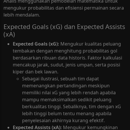
Analis menggunakan pemodelan matematika untuk
mengukur probabilitas dan efisiensi permainan secara
lebih mendalam.
Expected Goals (xG) dan Expected Assists
(xA)
Expected Goals (xG):
Mengukur kualitas peluang
tembakan dengan menghitung probabilitas gol
berdasarkan ribuan data historis. Faktor kalkulasi
mencakup jarak, sudut, jenis umpan, serta posisi
kiper dan bek lawan.
Sebagai ilustrasi, sebuah tim dapat
memenangkan pertandingan meskipun
memiliki nilai xG yang lebih rendah apabila
mampu memaksimalkan sedikit peluang
berkualitas tinggi. Sebaliknya, tim dengan xG
lebih tinggi belum tentu menang apabila
penyelesaian akhirnya kurang efektif.
Expected Assists (xA):
Mengukur kemungkinan