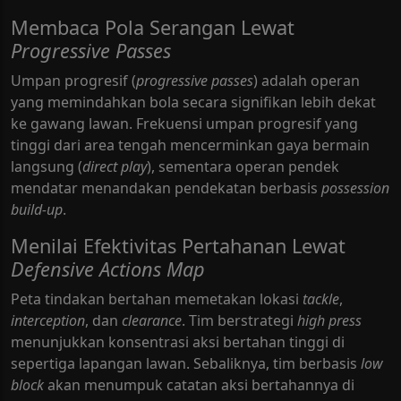
Membaca Pola Serangan Lewat
Progressive Passes
Umpan progresif (
progressive passes
) adalah operan
yang memindahkan bola secara signifikan lebih dekat
ke gawang lawan. Frekuensi umpan progresif yang
tinggi dari area tengah mencerminkan gaya bermain
langsung (
direct play
), sementara operan pendek
mendatar menandakan pendekatan berbasis
possession
build-up
.
Menilai Efektivitas Pertahanan Lewat
Defensive Actions Map
Peta tindakan bertahan memetakan lokasi
tackle
,
interception
, dan
clearance
. Tim berstrategi
high press
menunjukkan konsentrasi aksi bertahan tinggi di
sepertiga lapangan lawan. Sebaliknya, tim berbasis
low
block
akan menumpuk catatan aksi bertahannya di