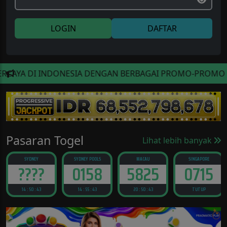
LOGIN
DAFTAR
ONESIA DENGAN BERBAGAI PROMO-PROMO MENARIK SETIAP 
Pasaran Togel
Lihat lebih banyak
SYDNEY
SYDNEY POOLS
MACAU
SINGAPORE
????
0158
5825
0715
14 : 50 : 41
14 : 55 : 41
20 : 50 : 41
TUTUP