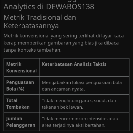
Analytics di DEWABOS138
Metrik Tradisional dan
Keterbatasannya
Metrik konvensional yang sering terlihat di layar kaca
kerap memberikan gambaran yang bias jika dibaca
tanpa konteks tambahan.
Metrik
Keterbatasan Analisis Taktis
Konvensional
Penguasaan
Mengabaikan lokasi penguasaan bola
Bola (%)
dan ancaman nyata.
Total
Tidak menghitung jarak, sudut, dan
Tembakan
tekanan bek lawan.
Jumlah
Tidak mencerminkan intensitas atau
Pelanggaran
area terjadinya aksi bertahan.