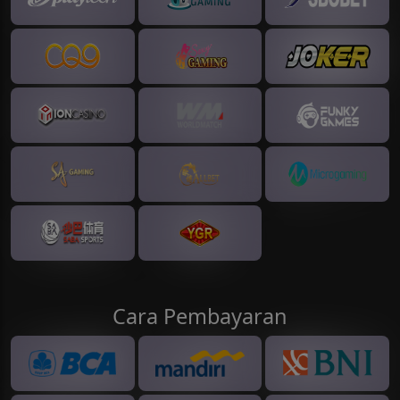
Cara Pembayaran