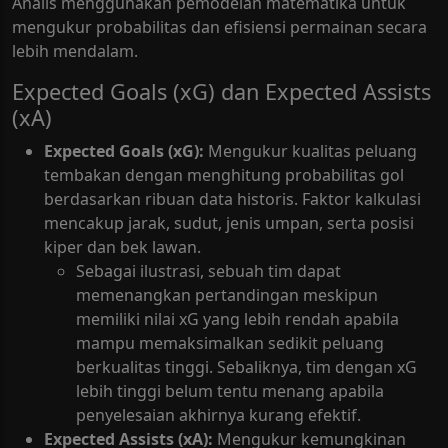
Analis menggunakan pemodelan matematika untuk
mengukur probabilitas dan efisiensi permainan secara
lebih mendalam.
Expected Goals (xG) dan Expected Assists
(xA)
Expected Goals (xG):
Mengukur kualitas peluang
tembakan dengan menghitung probabilitas gol
berdasarkan ribuan data historis. Faktor kalkulasi
mencakup jarak, sudut, jenis umpan, serta posisi
kiper dan bek lawan.
Sebagai ilustrasi, sebuah tim dapat
memenangkan pertandingan meskipun
memiliki nilai xG yang lebih rendah apabila
mampu memaksimalkan sedikit peluang
berkualitas tinggi. Sebaliknya, tim dengan xG
lebih tinggi belum tentu menang apabila
penyelesaian akhirnya kurang efektif.
Expected Assists (xA):
Mengukur kemungkinan