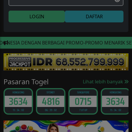
LOGIN
DAFTAR
AN BERBAGAI PROMO-PROMO MENARIK SETIAP HARINYA. | 
Pasaran Togel
Lihat lebih banyak
HONGKONG
SYDNEY
SINGAPORE
HONGKONG
3634
4816
0715
3634
15 : 34 : 00
06 : 39 : 00
TUTUP
15 : 34 : 00