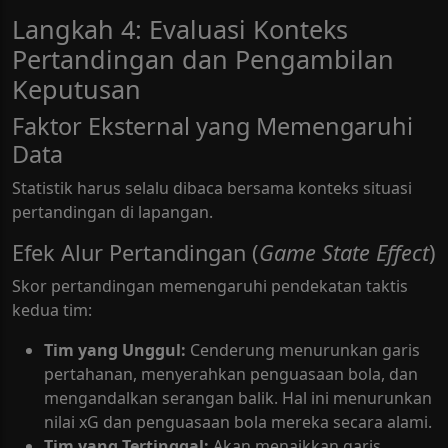
Langkah 4: Evaluasi Konteks
Pertandingan dan Pengambilan
Keputusan
Faktor Eksternal yang Memengaruhi
Data
Statistik harus selalu dibaca bersama konteks situasi
pertandingan di lapangan.
Efek Alur Pertandingan (
Game State Effect
)
Skor pertandingan memengaruhi pendekatan taktis
kedua tim:
Tim yang Unggul:
Cenderung menurunkan garis
pertahanan, menyerahkan penguasaan bola, dan
mengandalkan serangan balik. Hal ini menurunkan
nilai xG dan penguasaan bola mereka secara alami.
Tim yang Tertinggal:
Akan menaikkan garis