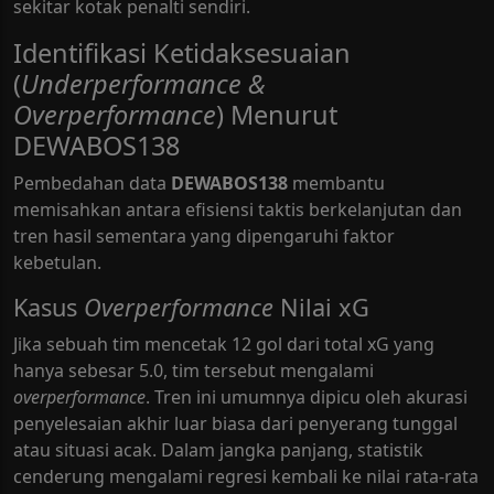
sekitar kotak penalti sendiri.
Identifikasi Ketidaksesuaian
(
Underperformance &
Overperformance
) Menurut
DEWABOS138
Pembedahan data
DEWABOS138
membantu
memisahkan antara efisiensi taktis berkelanjutan dan
tren hasil sementara yang dipengaruhi faktor
kebetulan.
Kasus
Overperformance
Nilai xG
Jika sebuah tim mencetak 12 gol dari total xG yang
hanya sebesar 5.0, tim tersebut mengalami
overperformance
. Tren ini umumnya dipicu oleh akurasi
penyelesaian akhir luar biasa dari penyerang tunggal
atau situasi acak. Dalam jangka panjang, statistik
cenderung mengalami regresi kembali ke nilai rata-rata