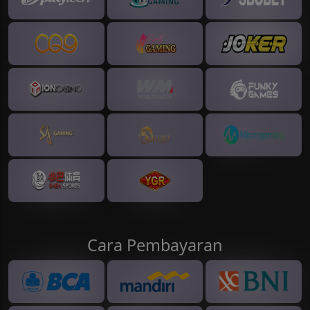
Cara Pembayaran