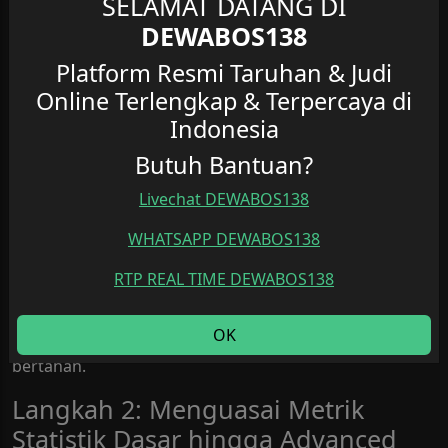
SELAMAT DATANG DI
menjalankan peran false nine. Efektivitas peran ini
sangat bergantung pada kemampuan membaca ruang,
DEWABOS138
kualitas umpan rekan setim, serta koordinasi
Platform Resmi Taruhan & Judi
pergerakan penyerang sayap. Karena itu, perubahan
Online Terlengkap & Terpercaya di
posisi pemain sebaiknya selalu dianalisis bersama
struktur tim secara keseluruhan, bukan hanya dari
Indonesia
kontribusi individu.
Butuh Bantuan?
Pengaruh Peran Terhadap Keseimbangan
Livechat DEWABOS138
Tim
WHATSAPP DEWABOS138
Pengamatan taktis
DEWABOS138
menunjukkan bahwa
ketidakseimbangan peran berisiko merusak struktur
RTP REAL TIME DEWABOS138
pertahanan. Ketika seorang bek naik menyerang,
gelandang bertahan harus mengisi area yang
OK
ditinggalkan guna menjaga kestabilan transisi
bertahan.
Langkah 2: Menguasai Metrik
Statistik Dasar hingga Advanced