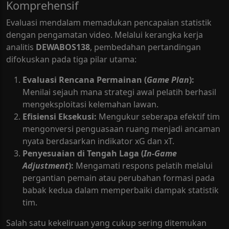
Komprehensif
Evaluasi mendalam memadukan pencapaian statistik
dengan pengamatan video. Melalui kerangka kerja
analitis
DEWABOS138
, pembedahan pertandingan
difokuskan pada tiga pilar utama:
Evaluasi Rencana Permainan (
Game Plan
):
Menilai sejauh mana strategi awal pelatih berhasil
mengeksploitasi kelemahan lawan.
Efisiensi Eksekusi:
Mengukur seberapa efektif tim
mengonversi penguasaan ruang menjadi ancaman
nyata berdasarkan indikator xG dan xT.
Penyesuaian di Tengah Laga (
In-Game
Adjustment
):
Mengamati respons pelatih melalui
pergantian pemain atau perubahan formasi pada
babak kedua dalam memperbaiki dampak statistik
tim.
Salah satu kekeliruan yang cukup sering ditemukan