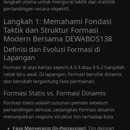
langkah utama untuk mengurai taktik dan statistik
pertandingan secara obyektif.
Langkah 1: Memahami Fondasi
Taktik dan Struktur Formasi
Modern Bersama DEWABOS138
Definisi dan Evolusi Formasi di
Lapangan
Formasi di atas kertas seperti 4-3-3 atau 3-5-2 hanyalah
cetak biru awal. Di lapangan, formasi bersifat dinamis
dan berubah tergantung fase permainan.
Formasi Statis vs. Formasi Dinamis
Formasi statis adalah susunan pemain sebelum
pertandingan dimulai, sedangkan formasi dinamis
menunjukkan respons struktur tim terhadap bola.
Fase Menyerang (
In-Possession
):
Tim dengan