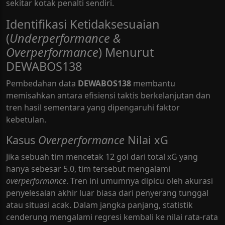
sekitar kotak penalti sendiri.
Identifikasi Ketidaksesuaian
(
Underperformance &
Overperformance
) Menurut
DEWABOS138
Pembedahan data
DEWABOS138
membantu
memisahkan antara efisiensi taktis berkelanjutan dan
tren hasil sementara yang dipengaruhi faktor
kebetulan.
Kasus
Overperformance
Nilai xG
Jika sebuah tim mencetak 12 gol dari total xG yang
hanya sebesar 5.0, tim tersebut mengalami
overperformance
. Tren ini umumnya dipicu oleh akurasi
penyelesaian akhir luar biasa dari penyerang tunggal
atau situasi acak. Dalam jangka panjang, statistik
cenderung mengalami regresi kembali ke nilai rata-rata