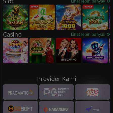
Slot
Lihat lebih banyak
Casino
Lihat lebih banyak
Provider Kami