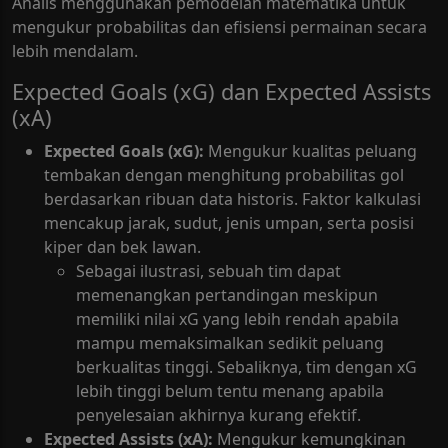
Analis menggunakan pemodelan matematika untuk
mengukur probabilitas dan efisiensi permainan secara
lebih mendalam.
Expected Goals (xG) dan Expected Assists
(xA)
Expected Goals (xG):
Mengukur kualitas peluang
tembakan dengan menghitung probabilitas gol
berdasarkan ribuan data historis. Faktor kalkulasi
mencakup jarak, sudut, jenis umpan, serta posisi
kiper dan bek lawan.
Sebagai ilustrasi, sebuah tim dapat
memenangkan pertandingan meskipun
memiliki nilai xG yang lebih rendah apabila
mampu memaksimalkan sedikit peluang
berkualitas tinggi. Sebaliknya, tim dengan xG
lebih tinggi belum tentu menang apabila
penyelesaian akhirnya kurang efektif.
Expected Assists (xA):
Mengukur kemungkinan