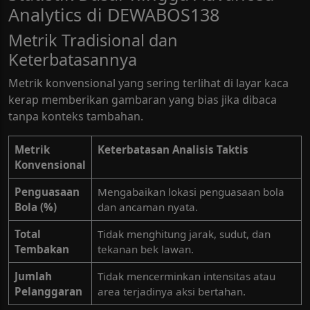
Analytics di DEWABOS138
Metrik Tradisional dan
Keterbatasannya
Metrik konvensional yang sering terlihat di layar kaca
kerap memberikan gambaran yang bias jika dibaca
tanpa konteks tambahan.
Metrik
Keterbatasan Analisis Taktis
Konvensional
Penguasaan
Mengabaikan lokasi penguasaan bola
Bola (%)
dan ancaman nyata.
Total
Tidak menghitung jarak, sudut, dan
Tembakan
tekanan bek lawan.
Jumlah
Tidak mencerminkan intensitas atau
Pelanggaran
area terjadinya aksi bertahan.