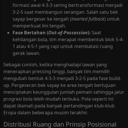
formasi awal 4-3-3 sering bertransformasi menjadi
3-2-5 saat membangun serangan. Salah satu bek
sayap bergeser ke tengah (
inverted fullback
) untuk
memperkuat lini tengah.
Fase Bertahan (
Out-of-Possession
):
Saat
kehilangan bola, tim merapat membentuk blok 5-4-
1 atau 4-5-1 yang rapi untuk membatasi ruang
gerak lawan.
Sebagai contoh, ketika menghadapi lawan yang
menerapkan pressing tinggi, banyak tim memilih
mengubah bentuk 4-3-3 menjadi 3-2-5 pada fase build-
up. Pergeseran bek sayap ke area tengah bertujuan
menciptakan keunggulan jumlah pemain sehingga jalur
progresi bola lebih mudah terbuka. Pola seperti ini
dapat diamati pada banyak pertandingan klub-klub
Eropa dalam beberapa musim terakhir.
Distribusi Ruang dan Prinsip Posisional