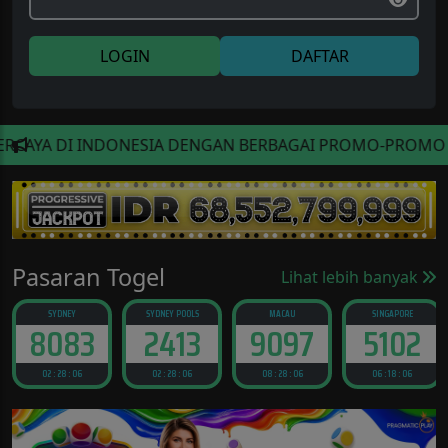
LOGIN
DAFTAR
ONESIA DENGAN BERBAGAI PROMO-PROMO MENARIK SETIAP 
Pasaran Togel
Lihat lebih banyak
SYDNEY
SYDNEY POOLS
MACAU
SINGAPORE
8083
2413
9097
5102
02 : 28 : 05
02 : 28 : 05
08 : 28 : 05
06 : 18 : 05