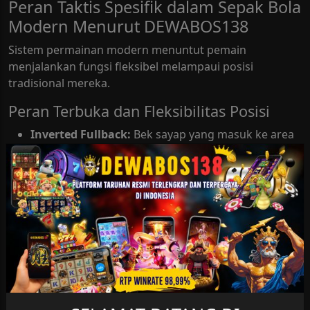
Peran Taktis Spesifik dalam Sepak Bola
Modern Menurut DEWABOS138
Sistem permainan modern menuntut pemain
menjalankan fungsi fleksibel melampaui posisi
tradisional mereka.
Peran Terbuka dan Fleksibilitas Posisi
Inverted Fullback:
Bek sayap yang masuk ke area
gelandang saat tim menguasai bola untuk menjaga
dominasi penguasaan area tengah.
False Nine:
Penyerang tengah yang turun ke area
gelandang untuk memancing bek tengah lawan,
membuka ruang bagi penyerang sayap.
Pressing Forward:
Penyerang yang bertindak
sebagai garis pertahanan pertama untuk
mengganggu
build-up
lawan.
Dalam praktiknya, tidak semua pemain cocok