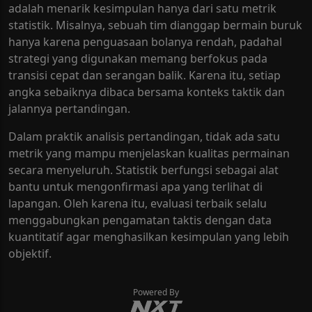
adalah menarik kesimpulan hanya dari satu metrik
statistik. Misalnya, sebuah tim dianggap bermain buruk
hanya karena penguasaan bolanya rendah, padahal
strategi yang digunakan memang berfokus pada
transisi cepat dan serangan balik. Karena itu, setiap
angka sebaiknya dibaca bersama konteks taktik dan
jalannya pertandingan.
Dalam praktik analisis pertandingan, tidak ada satu
metrik yang mampu menjelaskan kualitas permainan
secara menyeluruh. Statistik berfungsi sebagai alat
bantu untuk mengonfirmasi apa yang terlihat di
lapangan. Oleh karena itu, evaluasi terbaik selalu
menggabungkan pengamatan taktis dengan data
kuantitatif agar menghasilkan kesimpulan yang lebih
objektif.
Powered By