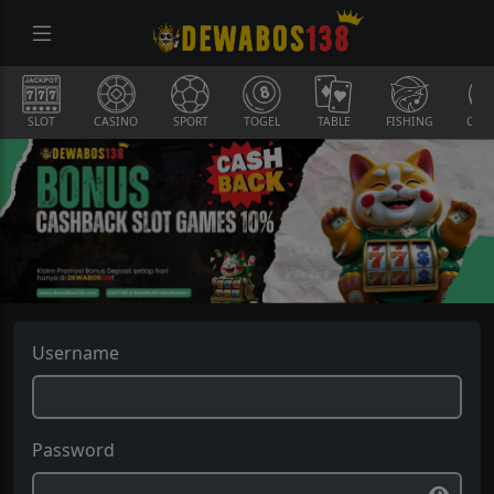
SLOT
CASINO
SPORT
TOGEL
TABLE
FISHING
COCK
Username
Password