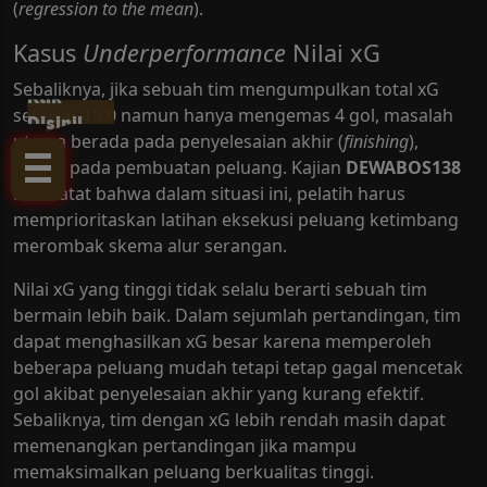
(
regression to the mean
).
Kasus
Underperformance
Nilai xG
Sebaliknya, jika sebuah tim mengumpulkan total xG
Klik
sebesar 15.0 namun hanya mengemas 4 gol, masalah
Disini!
utama berada pada penyelesaian akhir (
finishing
),
bukan pada pembuatan peluang. Kajian
DEWABOS138
mencatat bahwa dalam situasi ini, pelatih harus
memprioritaskan latihan eksekusi peluang ketimbang
merombak skema alur serangan.
Nilai xG yang tinggi tidak selalu berarti sebuah tim
bermain lebih baik. Dalam sejumlah pertandingan, tim
dapat menghasilkan xG besar karena memperoleh
beberapa peluang mudah tetapi tetap gagal mencetak
gol akibat penyelesaian akhir yang kurang efektif.
Sebaliknya, tim dengan xG lebih rendah masih dapat
memenangkan pertandingan jika mampu
memaksimalkan peluang berkualitas tinggi.