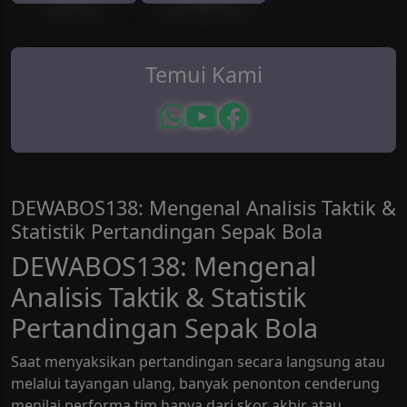
Temui Kami
DEWABOS138: Mengenal Analisis Taktik &
Statistik Pertandingan Sepak Bola
DEWABOS138: Mengenal
Analisis Taktik & Statistik
Pertandingan Sepak Bola
Saat menyaksikan pertandingan secara langsung atau
melalui tayangan ulang, banyak penonton cenderung
menilai performa tim hanya dari skor akhir atau