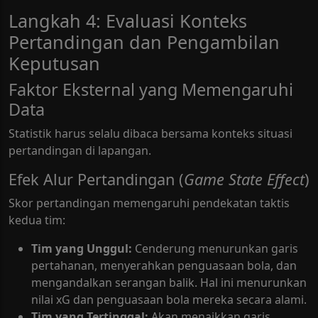
Langkah 4: Evaluasi Konteks
Pertandingan dan Pengambilan
Keputusan
Faktor Eksternal yang Memengaruhi
Data
Statistik harus selalu dibaca bersama konteks situasi
pertandingan di lapangan.
Efek Alur Pertandingan (
Game State Effect
)
Skor pertandingan memengaruhi pendekatan taktis
kedua tim:
Tim yang Unggul:
Cenderung menurunkan garis
pertahanan, menyerahkan penguasaan bola, dan
mengandalkan serangan balik. Hal ini menurunkan
nilai xG dan penguasaan bola mereka secara alami.
Tim yang Tertinggal:
Akan menaikkan garis