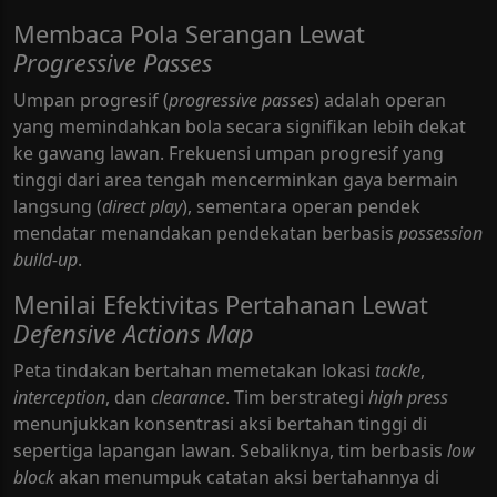
Membaca Pola Serangan Lewat
Progressive Passes
Umpan progresif (
progressive passes
) adalah operan
yang memindahkan bola secara signifikan lebih dekat
ke gawang lawan. Frekuensi umpan progresif yang
tinggi dari area tengah mencerminkan gaya bermain
langsung (
direct play
), sementara operan pendek
mendatar menandakan pendekatan berbasis
possession
build-up
.
Menilai Efektivitas Pertahanan Lewat
Defensive Actions Map
Peta tindakan bertahan memetakan lokasi
tackle
,
interception
, dan
clearance
. Tim berstrategi
high press
menunjukkan konsentrasi aksi bertahan tinggi di
sepertiga lapangan lawan. Sebaliknya, tim berbasis
low
block
akan menumpuk catatan aksi bertahannya di