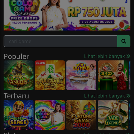
Populer
Lihat lebih banyak
Terbaru
Lihat lebih banyak