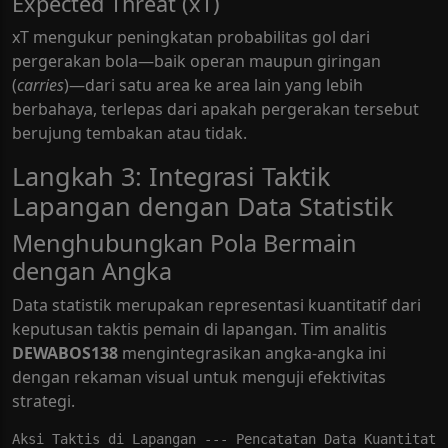
Expected Threat (xT)
xT mengukur peningkatan probabilitas gol dari
pergerakan bola—baik operan maupun giringan
(
carries
)—dari satu area ke area lain yang lebih
berbahaya, terlepas dari apakah pergerakan tersebut
berujung tembakan atau tidak.
Langkah 3: Integrasi Taktik
Lapangan dengan Data Statistik
Menghubungkan Pola Bermain
dengan Angka
Data statistik merupakan representasi kuantitatif dari
keputusan taktis pemain di lapangan. Tim analitis
DEWABOS138
mengintegrasikan angka-angka ini
dengan rekaman visual untuk menguji efektivitas
strategi.