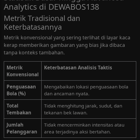
Analytics di DEWABOS138
Metrik Tradisional dan
Keterbatasannya
Metrik konvensional yang sering terlihat di layar kaca
kerap memberikan gambaran yang bias jika dibaca
tanpa konteks tambahan.
Metrik
Keterbatasan Analisis Taktis
Konvensional
Penguasaan
Mengabaikan lokasi penguasaan bola
Bola (%)
dan ancaman nyata.
Total
Tidak menghitung jarak, sudut, dan
Tembakan
tekanan bek lawan.
Jumlah
Tidak mencerminkan intensitas atau
Pelanggaran
area terjadinya aksi bertahan.