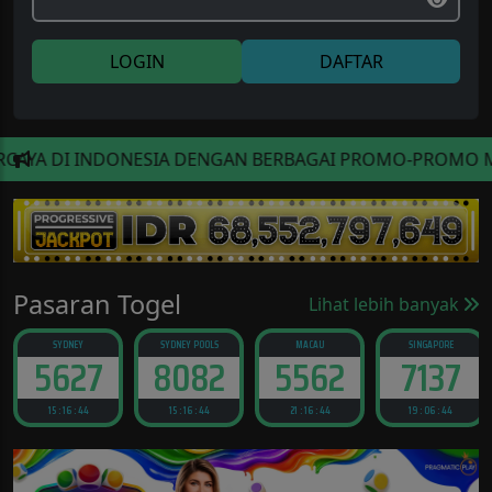
LOGIN
DAFTAR
NESIA DENGAN BERBAGAI PROMO-PROMO MENARIK SETIAP H
Pasaran Togel
Lihat lebih banyak
SYDNEY
SYDNEY POOLS
MACAU
SINGAPORE
5627
8082
5562
7137
15 : 16 : 43
15 : 16 : 43
21 : 16 : 43
19 : 06 : 43