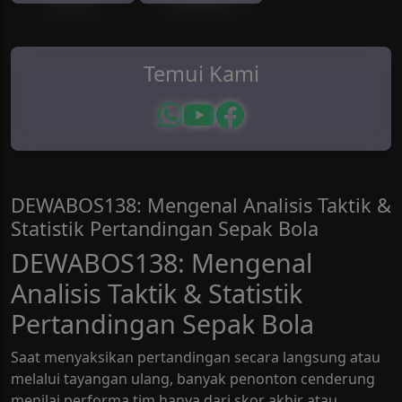
Temui Kami
DEWABOS138: Mengenal Analisis Taktik &
Statistik Pertandingan Sepak Bola
DEWABOS138: Mengenal
Analisis Taktik & Statistik
Pertandingan Sepak Bola
Saat menyaksikan pertandingan secara langsung atau
melalui tayangan ulang, banyak penonton cenderung
menilai performa tim hanya dari skor akhir atau