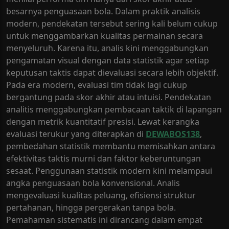
besarnya penguasaan bola. Dalam praktik analisis
modern, pendekatan tersebut sering kali belum cukup
untuk menggambarkan kualitas permainan secara
menyeluruh. Karena itu, analis kini menggabungkan
pengamatan visual dengan data statistik agar setiap
keputusan taktis dapat dievaluasi secara lebih objektif.
Pada era modern, evaluasi tim tidak lagi cukup
bergantung pada skor akhir atau intuisi. Pendekatan
analitis menggabungkan pembacaan taktik di lapangan
dengan metrik kuantitatif presisi. Lewat kerangka
evaluasi terukur yang diterapkan di
DEWABOS138
,
pembedahan statistik membantu memisahkan antara
efektivitas taktis murni dan faktor keberuntungan
sesaat. Penggunaan statistik modern kini melampaui
angka penguasaan bola konvensional. Analis
mengevaluasi kualitas peluang, efisiensi struktur
pertahanan, hingga pergerakan tanpa bola.
Pemahaman sistematis ini dirancang dalam empat