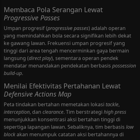
Membaca Pola Serangan Lewat
Progressive Passes
Umpan progresif (
progressive passes
) adalah operan
yang memindahkan bola secara signifikan lebih dekat
ke gawang lawan. Frekuensi umpan progresif yang
tinggi dari area tengah mencerminkan gaya bermain
langsung (
direct play
), sementara operan pendek
mendatar menandakan pendekatan berbasis
possession
build-up
.
Menilai Efektivitas Pertahanan Lewat
Defensive Actions Map
Peta tindakan bertahan memetakan lokasi
tackle
,
interception
, dan
clearance
. Tim berstrategi
high press
menunjukkan konsentrasi aksi bertahan tinggi di
sepertiga lapangan lawan. Sebaliknya, tim berbasis
low
block
akan menumpuk catatan aksi bertahannya di