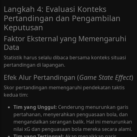
Langkah 4: Evaluasi Konteks
Pertandingan dan Pengambilan
Keputusan
Faktor Eksternal yang Memengaruhi
Data
Statistik harus selalu dibaca bersama konteks situasi
pertandingan di lapangan.
Efek Alur Pertandingan (
Game State Effect
)
Skor pertandingan memengaruhi pendekatan taktis
kedua tim:
Tim yang Unggul:
Cenderung menurunkan garis
pertahanan, menyerahkan penguasaan bola, dan
mengandalkan serangan balik. Hal ini menurunkan
nilai xG dan penguasaan bola mereka secara alami.
Tim yang Tertinggal:
Akan menaikkan garis