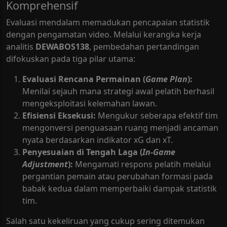
Komprehensif
Evaluasi mendalam memadukan pencapaian statistik
dengan pengamatan video. Melalui kerangka kerja
analitis
DEWABOS138
, pembedahan pertandingan
difokuskan pada tiga pilar utama:
Evaluasi Rencana Permainan (
Game Plan
):
Menilai sejauh mana strategi awal pelatih berhasil
mengeksploitasi kelemahan lawan.
Efisiensi Eksekusi:
Mengukur seberapa efektif tim
mengonversi penguasaan ruang menjadi ancaman
nyata berdasarkan indikator xG dan xT.
Penyesuaian di Tengah Laga (
In-Game
Adjustment
):
Mengamati respons pelatih melalui
pergantian pemain atau perubahan formasi pada
babak kedua dalam memperbaiki dampak statistik
tim.
Salah satu kekeliruan yang cukup sering ditemukan