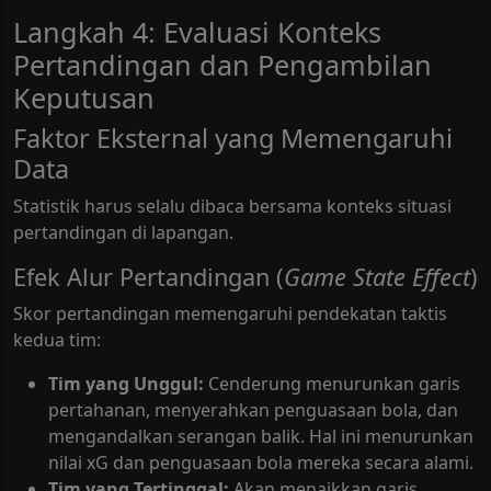
Langkah 4: Evaluasi Konteks
Pertandingan dan Pengambilan
Keputusan
Faktor Eksternal yang Memengaruhi
Data
Statistik harus selalu dibaca bersama konteks situasi
pertandingan di lapangan.
Efek Alur Pertandingan (
Game State Effect
)
Skor pertandingan memengaruhi pendekatan taktis
kedua tim:
Tim yang Unggul:
Cenderung menurunkan garis
pertahanan, menyerahkan penguasaan bola, dan
mengandalkan serangan balik. Hal ini menurunkan
nilai xG dan penguasaan bola mereka secara alami.
Tim yang Tertinggal:
Akan menaikkan garis