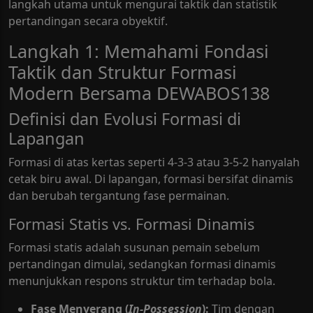
langkah utama untuk mengurai taktik dan statistik
pertandingan secara obyektif.
Langkah 1: Memahami Fondasi
Taktik dan Struktur Formasi
Modern Bersama DEWABOS138
Definisi dan Evolusi Formasi di
Lapangan
Formasi di atas kertas seperti 4-3-3 atau 3-5-2 hanyalah
cetak biru awal. Di lapangan, formasi bersifat dinamis
dan berubah tergantung fase permainan.
Formasi Statis vs. Formasi Dinamis
Formasi statis adalah susunan pemain sebelum
pertandingan dimulai, sedangkan formasi dinamis
menunjukkan respons struktur tim terhadap bola.
Fase Menyerang (
In-Possession
):
Tim dengan