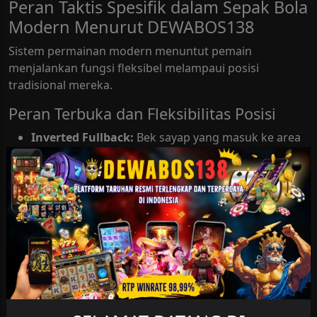
Peran Taktis Spesifik dalam Sepak Bola
Modern Menurut DEWABOS138
Sistem permainan modern menuntut pemain
menjalankan fungsi fleksibel melampaui posisi
tradisional mereka.
Peran Terbuka dan Fleksibilitas Posisi
Inverted Fullback:
Bek sayap yang masuk ke area
gelandang saat tim menguasai bola untuk menjaga
dominasi penguasaan area tengah.
False Nine:
Penyerang tengah yang turun ke area
gelandang untuk memancing bek tengah lawan,
membuka ruang bagi penyerang sayap.
Pressing Forward:
Penyerang yang bertindak
sebagai garis pertahanan pertama untuk
mengganggu
build-up
lawan.
Dalam praktiknya, tidak semua pemain cocok