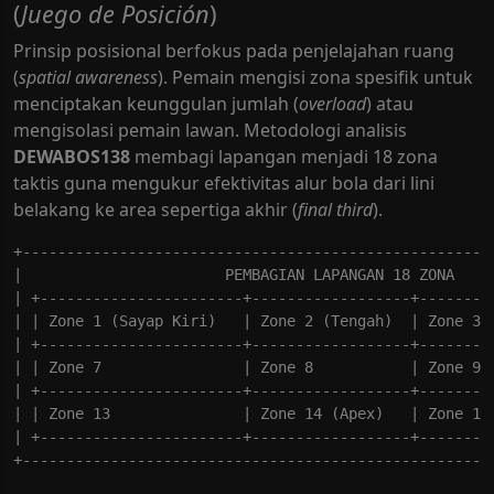
(
Juego de Posición
)
Prinsip posisional berfokus pada penjelajahan ruang
(
spatial awareness
). Pemain mengisi zona spesifik untuk
menciptakan keunggulan jumlah (
overload
) atau
mengisolasi pemain lawan. Metodologi analisis
DEWABOS138
membagi lapangan menjadi 18 zona
taktis guna mengukur efektivitas alur bola dari lini
belakang ke area sepertiga akhir (
final third
).
+------------------------------------------------------
|                       PEMBAGIAN LAPANGAN 18 ZONA     
| +-----------------------+------------------+---------
| | Zone 1 (Sayap Kiri)   | Zone 2 (Tengah)  | Zone 3 (
| +-----------------------+------------------+---------
| | Zone 7                | Zone 8           | Zone 9  
| +-----------------------+------------------+---------
| | Zone 13               | Zone 14 (Apex)   | Zone 15 
| +-----------------------+------------------+---------