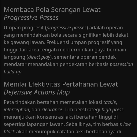
Membaca Pola Serangan Lewat
Progressive Passes
Umpan progresif (
progressive passes
) adalah operan
yang memindahkan bola secara signifikan lebih dekat
ke gawang lawan. Frekuensi umpan progresif yang
tinggi dari area tengah mencerminkan gaya bermain
langsung (
direct play
), sementara operan pendek
mendatar menandakan pendekatan berbasis
possession
build-up
.
Menilai Efektivitas Pertahanan Lewat
Defensive Actions Map
Peta tindakan bertahan memetakan lokasi
tackle
,
interception
, dan
clearance
. Tim berstrategi
high press
menunjukkan konsentrasi aksi bertahan tinggi di
sepertiga lapangan lawan. Sebaliknya, tim berbasis
low
block
akan menumpuk catatan aksi bertahannya di