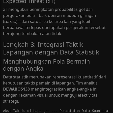
Expected Threat (xT)
xT mengukur peningkatan probabilitas gol dari
pergerakan bola—baik operan maupun giringan
(
carries
)—dari satu area ke area lain yang lebih
berbahaya, terlepas dari apakah pergerakan tersebut
berujung tembakan atau tidak.
Langkah 3: Integrasi Taktik
Lapangan dengan Data Statistik
Menghubungkan Pola Bermain
dengan Angka
Data statistik merupakan representasi kuantitatif dari
keputusan taktis pemain di lapangan. Tim analitis
DEWABOS138
mengintegrasikan angka-angka ini
dengan rekaman visual untuk menguji efektivitas
strategi.