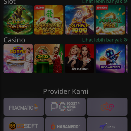
Slot
Lihat lebih banyak
Casino
Lihat lebih banyak
Provider Kami