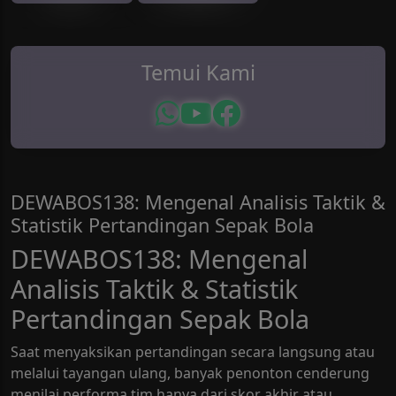
Temui Kami
DEWABOS138: Mengenal Analisis Taktik &
Statistik Pertandingan Sepak Bola
DEWABOS138: Mengenal
Analisis Taktik & Statistik
Pertandingan Sepak Bola
Saat menyaksikan pertandingan secara langsung atau
melalui tayangan ulang, banyak penonton cenderung
menilai performa tim hanya dari skor akhir atau