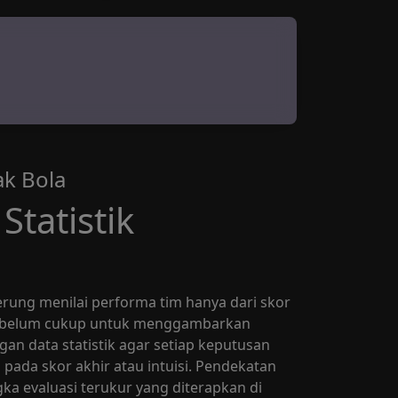
ak Bola
tatistik
rung menilai performa tim hanya dari skor
ali belum cukup untuk menggambarkan
an data statistik agar setiap keputusan
g pada skor akhir atau intuisi. Pendekatan
ka evaluasi terukur yang diterapkan di