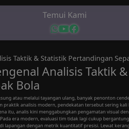
Temui Kami
s Taktik & Statistik Pertandingan Sep
nal Analisis Taktik & S
ak Bola
sung atau melalui tayangan ulang, banyak penonton cende
m praktik analisis modern, pendekatan tersebut sering k
na itu, analis kini menggabungkan pengamatan visual deng
f. Pada era modern, evaluasi tim tidak lagi cukup bergantun
 lapangan dengan metrik kuantitatif presisi. Lewat kerang