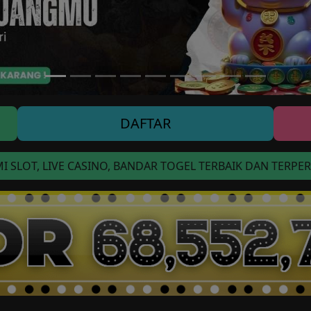
DAFTAR
DAR TOGEL TERBAIK DAN TERPERCAYA DI INDONESIA DENG