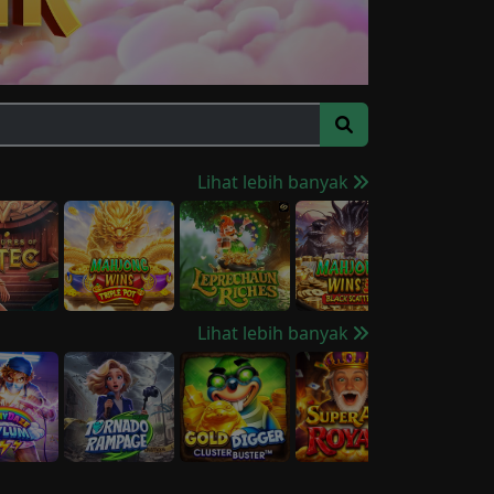
Lihat lebih banyak
Lihat lebih banyak