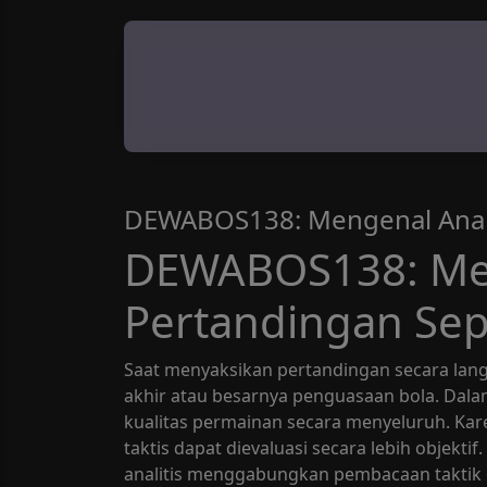
DEWABOS138: Mengenal Analisi
DEWABOS138: Menge
Pertandingan Sep
Saat menyaksikan pertandingan secara lang
akhir atau besarnya penguasaan bola. Dala
kualitas permainan secara menyeluruh. Kare
taktis dapat dievaluasi secara lebih objekti
analitis menggabungkan pembacaan taktik di