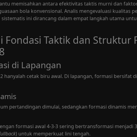
ntu memisahkan antara efektivitas taktis murni dan fakt
uasaan bola konvensional. Analis mengevaluasi kualitas pel
istematis ini dirancang dalam empat langkah utama untuk 
Fondasi Taktik dan Struktur
8
asi di Lapangan
-5-2 hanyalah cetak biru awal. Di lapangan, formasi bersifa
namis
elum pertandingan dimulai, sedangkan formasi dinamis me
engan formasi awal 4-3-3 sering bertransformasi menjadi 
fullback
) untuk memperkuat lini tengah.