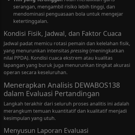
serangan, mengambil risiko lebih tinggi, dan
mendominasi penguasaan bola untuk mengejar
ketertinggalan.
Kondisi Fisik, Jadwal, dan Faktor Cuaca
Jadwal padat memicu rotasi pemain dan kelelahan fisik,
yang menurunkan intensitas
pressing
(meningkatkan
nilai PPDA). Kondisi cuaca ekstrem atau kualitas
lapangan yang buruk juga menurunkan tingkat akurasi
operan secara keseluruhan.
Menerapkan Analisis DEWABOS138
dalam Evaluasi Pertandingan
Langkah terakhir dari seluruh proses analitis ini adalah
merangkum temuan kuantitatif dan kualitatif menjadi
kesimpulan yang utuh.
Menyusun Laporan Evaluasi