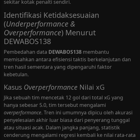
sekitar kotak penalti sendiri.
Identifikasi Ketidaksesuaian
(
Underperformance &
Overperformance
) Menurut
DEWABOS138
Pembedahan data
DEWABOS138
membantu
memisahkan antara efisiensi taktis berkelanjutan dan
tren hasil sementara yang dipengaruhi faktor
kebetulan.
Kasus
Overperformance
Nilai xG
Jika sebuah tim mencetak 12 gol dari total xG yang
hanya sebesar 5.0, tim tersebut mengalami
overperformance
. Tren ini umumnya dipicu oleh akurasi
penyelesaian akhir luar biasa dari penyerang tunggal
atau situasi acak. Dalam jangka panjang, statistik
cenderung mengalami regresi kembali ke nilai rata-rata