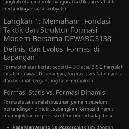
langkah utama untuk mengurai taktik dan statistik
pertandingan secara obyektif.
Langkah 1: Memahami Fondasi
Taktik dan Struktur Formasi
Modern Bersama DEWABOS138
Definisi dan Evolusi Formasi di
Lapangan
Formasi di atas kertas seperti 4-3-3 atau 3-5-2 hanyalah
cetak biru awal. Di lapangan, formasi bersifat dinamis
dan berubah tergantung fase permainan.
Formasi Statis vs. Formasi Dinamis
Formasi statis adalah susunan pemain sebelum
pertandingan dimulai, sedangkan formasi dinamis
menunjukkan respons struktur tim terhadap bola.
Fase Menyerang (
In-Possession
):
Tim dengan