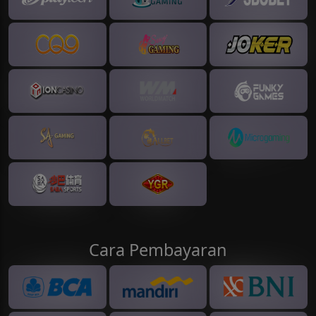
Cara Pembayaran