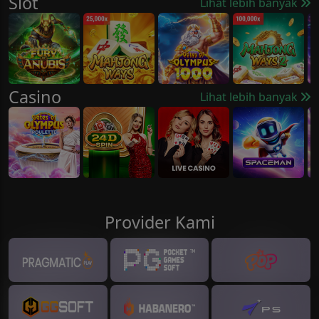
Slot
Lihat lebih banyak
Casino
Lihat lebih banyak
Provider Kami