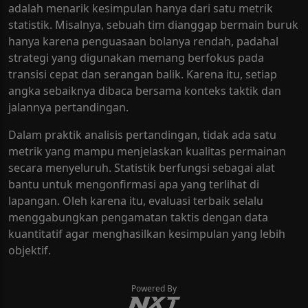
adalah menarik kesimpulan hanya dari satu metrik
statistik. Misalnya, sebuah tim dianggap bermain buruk
hanya karena penguasaan bolanya rendah, padahal
strategi yang digunakan memang berfokus pada
transisi cepat dan serangan balik. Karena itu, setiap
angka sebaiknya dibaca bersama konteks taktik dan
jalannya pertandingan.
Dalam praktik analisis pertandingan, tidak ada satu
metrik yang mampu menjelaskan kualitas permainan
secara menyeluruh. Statistik berfungsi sebagai alat
bantu untuk mengonfirmasi apa yang terlihat di
lapangan. Oleh karena itu, evaluasi terbaik selalu
menggabungkan pengamatan taktis dengan data
kuantitatif agar menghasilkan kesimpulan yang lebih
objektif.
Powered By