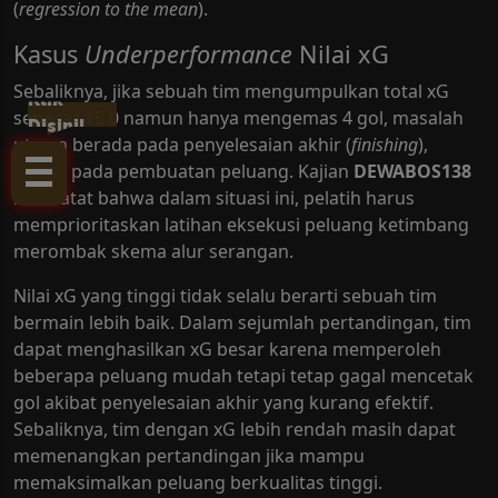
(
regression to the mean
).
Kasus
Underperformance
Nilai xG
Sebaliknya, jika sebuah tim mengumpulkan total xG
Klik
sebesar 15.0 namun hanya mengemas 4 gol, masalah
Disini!
utama berada pada penyelesaian akhir (
finishing
),
bukan pada pembuatan peluang. Kajian
DEWABOS138
mencatat bahwa dalam situasi ini, pelatih harus
memprioritaskan latihan eksekusi peluang ketimbang
merombak skema alur serangan.
Nilai xG yang tinggi tidak selalu berarti sebuah tim
bermain lebih baik. Dalam sejumlah pertandingan, tim
dapat menghasilkan xG besar karena memperoleh
beberapa peluang mudah tetapi tetap gagal mencetak
gol akibat penyelesaian akhir yang kurang efektif.
Sebaliknya, tim dengan xG lebih rendah masih dapat
memenangkan pertandingan jika mampu
memaksimalkan peluang berkualitas tinggi.