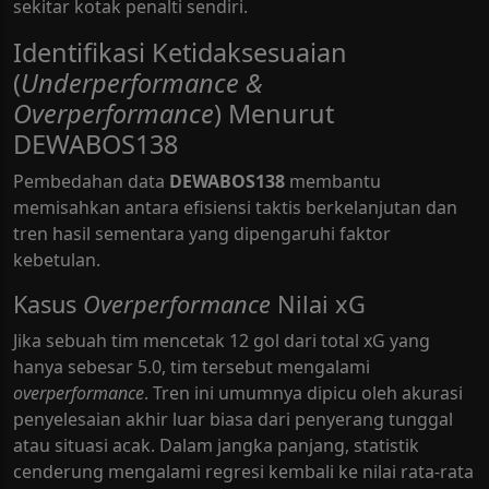
sekitar kotak penalti sendiri.
Identifikasi Ketidaksesuaian
(
Underperformance &
Overperformance
) Menurut
DEWABOS138
Pembedahan data
DEWABOS138
membantu
memisahkan antara efisiensi taktis berkelanjutan dan
tren hasil sementara yang dipengaruhi faktor
kebetulan.
Kasus
Overperformance
Nilai xG
Jika sebuah tim mencetak 12 gol dari total xG yang
hanya sebesar 5.0, tim tersebut mengalami
overperformance
. Tren ini umumnya dipicu oleh akurasi
penyelesaian akhir luar biasa dari penyerang tunggal
atau situasi acak. Dalam jangka panjang, statistik
cenderung mengalami regresi kembali ke nilai rata-rata