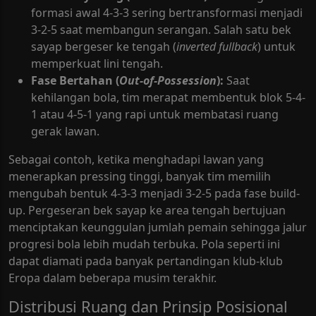
formasi awal 4-3-3 sering bertransformasi menjadi
3-2-5 saat membangun serangan. Salah satu bek
sayap bergeser ke tengah (
inverted fullback
) untuk
memperkuat lini tengah.
Fase Bertahan (
Out-of-Possession
):
Saat
kehilangan bola, tim merapat membentuk blok 5-4-
1 atau 4-5-1 yang rapi untuk membatasi ruang
gerak lawan.
Sebagai contoh, ketika menghadapi lawan yang
menerapkan pressing tinggi, banyak tim memilih
mengubah bentuk 4-3-3 menjadi 3-2-5 pada fase build-
up. Pergeseran bek sayap ke area tengah bertujuan
menciptakan keunggulan jumlah pemain sehingga jalur
progresi bola lebih mudah terbuka. Pola seperti ini
dapat diamati pada banyak pertandingan klub-klub
Eropa dalam beberapa musim terakhir.
Distribusi Ruang dan Prinsip Posisional