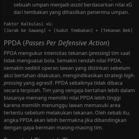
sebuah umpan menjadi
assist
berdasarkan nilai xG
dari tembakan yang dihasilkan penerima umpan.
Faktor Kalkulasi xG:

PPDA (
Passes Per Defensive Action
)
PPDA mengukur intensitas tekanan (
pressing
) tim saat
tidak menguasai bola. Semakin rendah nilai PPDA,
semakin sedikit operan lawan yang diizinkan sebelum
aksi bertahan dilakukan, mengindikasikan strategi
high-
pressing
yang agresif. PPDA sebaiknya tidak dibaca
secara terpisah. Tim yang sengaja bertahan lebih dalam
biasanya memang memiliki nilai PPDA lebih tinggi
karena memilih menunggu lawan memasuki area
tertentu sebelum melakukan tekanan. Oleh sebab itu,
angka PPDA akan lebih bermakna jika dibandingkan
dengan gaya bermain masing-masing tim.