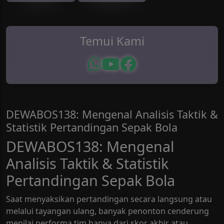
Temui Kami
DEWABOS138: Mengenal Analisis Taktik &
Statistik Pertandingan Sepak Bola
DEWABOS138: Mengenal
Analisis Taktik & Statistik
Pertandingan Sepak Bola
Saat menyaksikan pertandingan secara langsung atau
melalui tayangan ulang, banyak penonton cenderung
menilai performa tim hanya dari skor akhir atau