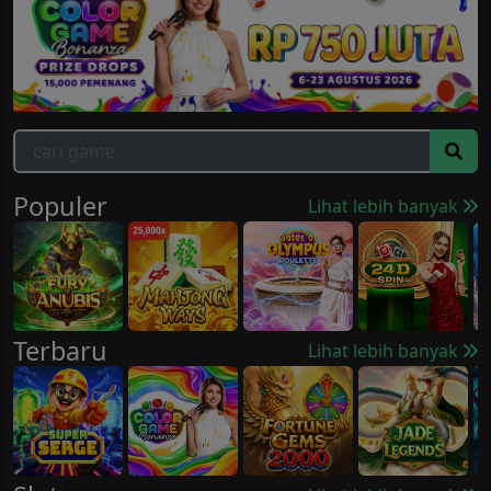
Populer
Lihat lebih banyak
Terbaru
Lihat lebih banyak