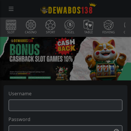
SLOT
CASINO
SPORT
TOGEL
TABLE
FISHING
COCK
Username
Password