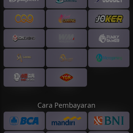
Cara Pembayaran