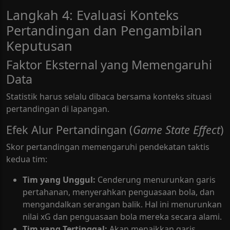
Langkah 4: Evaluasi Konteks
Pertandingan dan Pengambilan
Keputusan
Faktor Eksternal yang Memengaruhi
Data
Statistik harus selalu dibaca bersama konteks situasi
pertandingan di lapangan.
Efek Alur Pertandingan (
Game State Effect
)
Skor pertandingan memengaruhi pendekatan taktis
kedua tim:
Tim yang Unggul:
Cenderung menurunkan garis
pertahanan, menyerahkan penguasaan bola, dan
mengandalkan serangan balik. Hal ini menurunkan
nilai xG dan penguasaan bola mereka secara alami.
Tim yang Tertinggal:
Akan menaikkan garis