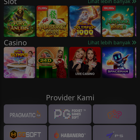
Slot
Lihat lebih banyak
Casino
Lihat lebih banyak
Provider Kami