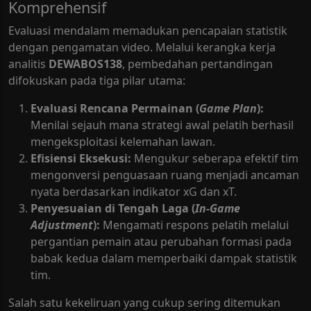
Komprehensif
Evaluasi mendalam memadukan pencapaian statistik
dengan pengamatan video. Melalui kerangka kerja
analitis
DEWABOS138
, pembedahan pertandingan
difokuskan pada tiga pilar utama:
Evaluasi Rencana Permainan (
Game Plan
):
Menilai sejauh mana strategi awal pelatih berhasil
mengeksploitasi kelemahan lawan.
Efisiensi Eksekusi:
Mengukur seberapa efektif tim
mengonversi penguasaan ruang menjadi ancaman
nyata berdasarkan indikator xG dan xT.
Penyesuaian di Tengah Laga (
In-Game
Adjustment
):
Mengamati respons pelatih melalui
pergantian pemain atau perubahan formasi pada
babak kedua dalam memperbaiki dampak statistik
tim.
Salah satu kekeliruan yang cukup sering ditemukan