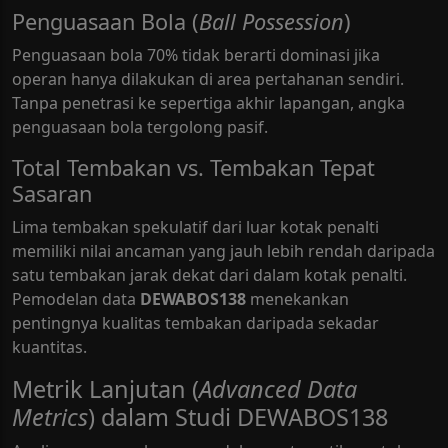
Penguasaan Bola (
Ball Possession
)
Penguasaan bola 70% tidak berarti dominasi jika
operan hanya dilakukan di area pertahanan sendiri.
Tanpa penetrasi ke sepertiga akhir lapangan, angka
penguasaan bola tergolong pasif.
Total Tembakan vs. Tembakan Tepat
Sasaran
Lima tembakan spekulatif dari luar kotak penalti
memiliki nilai ancaman yang jauh lebih rendah daripada
satu tembakan jarak dekat dari dalam kotak penalti.
Pemodelan data
DEWABOS138
menekankan
pentingnya kualitas tembakan daripada sekadar
kuantitas.
Metrik Lanjutan (
Advanced Data
Metrics
) dalam Studi DEWABOS138