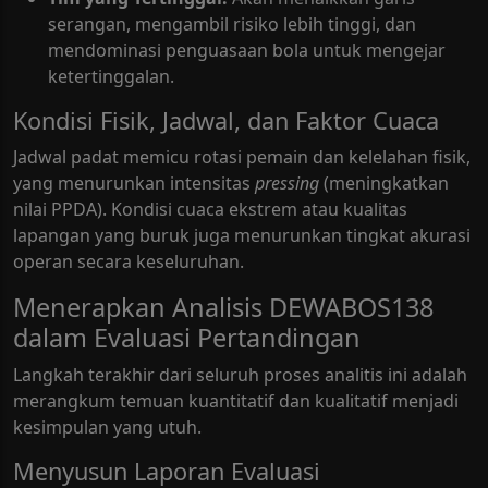
serangan, mengambil risiko lebih tinggi, dan
mendominasi penguasaan bola untuk mengejar
ketertinggalan.
Kondisi Fisik, Jadwal, dan Faktor Cuaca
Jadwal padat memicu rotasi pemain dan kelelahan fisik,
yang menurunkan intensitas
pressing
(meningkatkan
nilai PPDA). Kondisi cuaca ekstrem atau kualitas
lapangan yang buruk juga menurunkan tingkat akurasi
operan secara keseluruhan.
Menerapkan Analisis DEWABOS138
dalam Evaluasi Pertandingan
Langkah terakhir dari seluruh proses analitis ini adalah
merangkum temuan kuantitatif dan kualitatif menjadi
kesimpulan yang utuh.
Menyusun Laporan Evaluasi