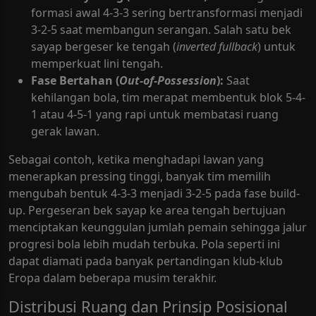
formasi awal 4-3-3 sering bertransformasi menjadi
3-2-5 saat membangun serangan. Salah satu bek
sayap bergeser ke tengah (
inverted fullback
) untuk
memperkuat lini tengah.
Fase Bertahan (
Out-of-Possession
):
Saat
kehilangan bola, tim merapat membentuk blok 5-4-
1 atau 4-5-1 yang rapi untuk membatasi ruang
gerak lawan.
Sebagai contoh, ketika menghadapi lawan yang
menerapkan pressing tinggi, banyak tim memilih
mengubah bentuk 4-3-3 menjadi 3-2-5 pada fase build-
up. Pergeseran bek sayap ke area tengah bertujuan
menciptakan keunggulan jumlah pemain sehingga jalur
progresi bola lebih mudah terbuka. Pola seperti ini
dapat diamati pada banyak pertandingan klub-klub
Eropa dalam beberapa musim terakhir.
Distribusi Ruang dan Prinsip Posisional