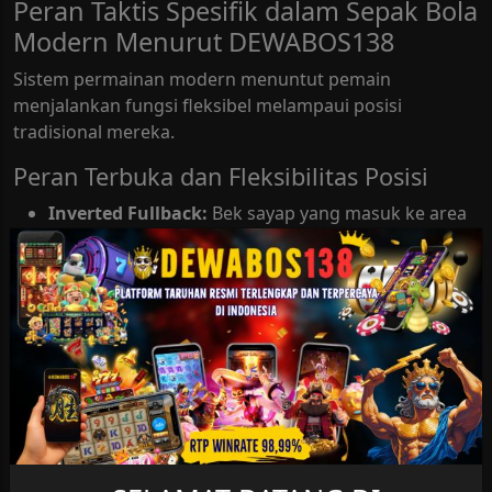
Peran Taktis Spesifik dalam Sepak Bola
Modern Menurut DEWABOS138
Sistem permainan modern menuntut pemain
menjalankan fungsi fleksibel melampaui posisi
tradisional mereka.
Peran Terbuka dan Fleksibilitas Posisi
Inverted Fullback:
Bek sayap yang masuk ke area
gelandang saat tim menguasai bola untuk menjaga
dominasi penguasaan area tengah.
False Nine:
Penyerang tengah yang turun ke area
gelandang untuk memancing bek tengah lawan,
membuka ruang bagi penyerang sayap.
Pressing Forward:
Penyerang yang bertindak
sebagai garis pertahanan pertama untuk
mengganggu
build-up
lawan.
Dalam praktiknya, tidak semua pemain cocok