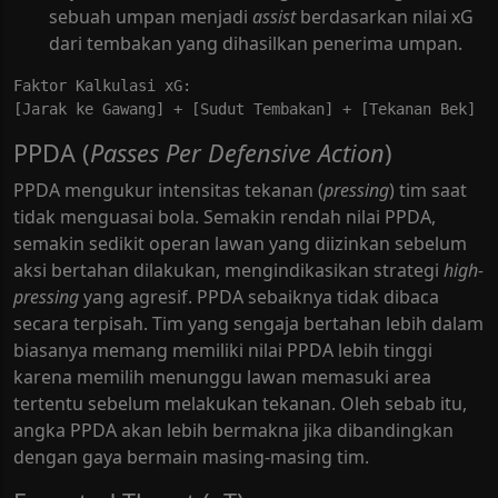
sebuah umpan menjadi
assist
berdasarkan nilai xG
dari tembakan yang dihasilkan penerima umpan.
Faktor Kalkulasi xG:

PPDA (
Passes Per Defensive Action
)
PPDA mengukur intensitas tekanan (
pressing
) tim saat
tidak menguasai bola. Semakin rendah nilai PPDA,
semakin sedikit operan lawan yang diizinkan sebelum
aksi bertahan dilakukan, mengindikasikan strategi
high-
pressing
yang agresif. PPDA sebaiknya tidak dibaca
secara terpisah. Tim yang sengaja bertahan lebih dalam
biasanya memang memiliki nilai PPDA lebih tinggi
karena memilih menunggu lawan memasuki area
tertentu sebelum melakukan tekanan. Oleh sebab itu,
angka PPDA akan lebih bermakna jika dibandingkan
dengan gaya bermain masing-masing tim.