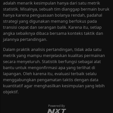
adalah menarik kesimpulan hanya dari satu metrik
statistik. Misalnya, sebuah tim dianggap bermain buruk
hanya karena penguasaan bolanya rendah, padahal
strategi yang digunakan memang berfokus pada
transisi cepat dan serangan balik. Karena itu, setiap
angka sebaiknya dibaca bersama konteks taktik dan
jalannya pertandingan.
Dalam praktik analisis pertandingan, tidak ada satu
metrik yang mampu menjelaskan kualitas permainan
secara menyeluruh. Statistik berfungsi sebagai alat
bantu untuk mengonfirmasi apa yang terlihat di
lapangan. Oleh karena itu, evaluasi terbaik selalu
menggabungkan pengamatan taktis dengan data
kuantitatif agar menghasilkan kesimpulan yang lebih
objektif.
Powered By