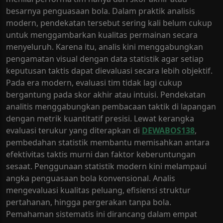
besarnya penguasaan bola. Dalam praktik analisis
modern, pendekatan tersebut sering kali belum cukup
untuk menggambarkan kualitas permainan secara
menyeluruh. Karena itu, analis kini menggabungkan
pengamatan visual dengan data statistik agar setiap
keputusan taktis dapat dievaluasi secara lebih objektif.
Pada era modern, evaluasi tim tidak lagi cukup
bergantung pada skor akhir atau intuisi. Pendekatan
analitis menggabungkan pembacaan taktik di lapangan
dengan metrik kuantitatif presisi. Lewat kerangka
evaluasi terukur yang diterapkan di
DEWABOS138
,
pembedahan statistik membantu memisahkan antara
efektivitas taktis murni dan faktor keberuntungan
sesaat. Penggunaan statistik modern kini melampaui
angka penguasaan bola konvensional. Analis
mengevaluasi kualitas peluang, efisiensi struktur
pertahanan, hingga pergerakan tanpa bola.
Pemahaman sistematis ini dirancang dalam empat