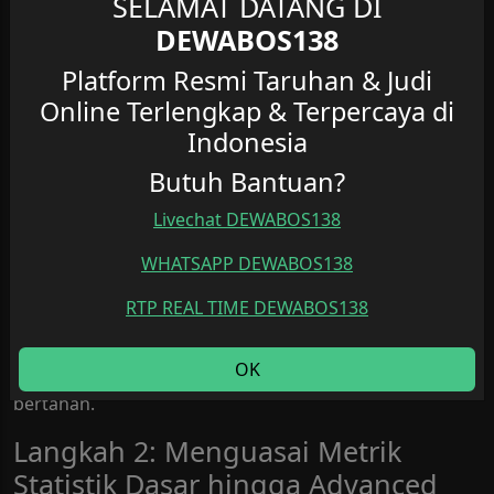
SELAMAT DATANG DI
menjalankan peran false nine. Efektivitas peran ini
sangat bergantung pada kemampuan membaca ruang,
DEWABOS138
kualitas umpan rekan setim, serta koordinasi
Platform Resmi Taruhan & Judi
pergerakan penyerang sayap. Karena itu, perubahan
Online Terlengkap & Terpercaya di
posisi pemain sebaiknya selalu dianalisis bersama
struktur tim secara keseluruhan, bukan hanya dari
Indonesia
kontribusi individu.
Butuh Bantuan?
Pengaruh Peran Terhadap Keseimbangan
Livechat DEWABOS138
Tim
WHATSAPP DEWABOS138
Pengamatan taktis
DEWABOS138
menunjukkan bahwa
ketidakseimbangan peran berisiko merusak struktur
RTP REAL TIME DEWABOS138
pertahanan. Ketika seorang bek naik menyerang,
gelandang bertahan harus mengisi area yang
OK
ditinggalkan guna menjaga kestabilan transisi
bertahan.
Langkah 2: Menguasai Metrik
Statistik Dasar hingga Advanced