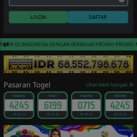
LOGIN
DAFTAR
NESIA DENGAN BERBAGAI PROMO-PROMO MENARIK SETIAP H
Pasaran Togel
Lihat lebih banyak
HONGKONG
SYDNEY
SINGAPORE
HONGKONG
4245
6199
0715
4245
09 : 10 : 40
00 : 15 : 40
04 : 10 : 40
09 : 10 : 40