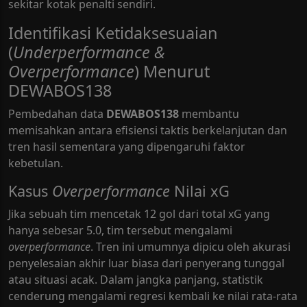
sekitar kotak penalti sendiri.
Identifikasi Ketidaksesuaian
(
Underperformance &
Overperformance
) Menurut
DEWABOS138
Pembedahan data
DEWABOS138
membantu
memisahkan antara efisiensi taktis berkelanjutan dan
tren hasil sementara yang dipengaruhi faktor
kebetulan.
Kasus
Overperformance
Nilai xG
Jika sebuah tim mencetak 12 gol dari total xG yang
hanya sebesar 5.0, tim tersebut mengalami
overperformance
. Tren ini umumnya dipicu oleh akurasi
penyelesaian akhir luar biasa dari penyerang tunggal
atau situasi acak. Dalam jangka panjang, statistik
cenderung mengalami regresi kembali ke nilai rata-rata