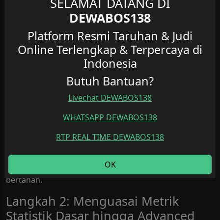
SELAMAT DATANG DI
menjalankan peran false nine. Efektivitas peran ini
sangat bergantung pada kemampuan membaca ruang,
DEWABOS138
kualitas umpan rekan setim, serta koordinasi
Platform Resmi Taruhan & Judi
pergerakan penyerang sayap. Karena itu, perubahan
Online Terlengkap & Terpercaya di
posisi pemain sebaiknya selalu dianalisis bersama
struktur tim secara keseluruhan, bukan hanya dari
Indonesia
kontribusi individu.
Butuh Bantuan?
Pengaruh Peran Terhadap Keseimbangan
Livechat DEWABOS138
Tim
WHATSAPP DEWABOS138
Pengamatan taktis
DEWABOS138
menunjukkan bahwa
ketidakseimbangan peran berisiko merusak struktur
RTP REAL TIME DEWABOS138
pertahanan. Ketika seorang bek naik menyerang,
gelandang bertahan harus mengisi area yang
OK
ditinggalkan guna menjaga kestabilan transisi
bertahan.
Langkah 2: Menguasai Metrik
Statistik Dasar hingga Advanced