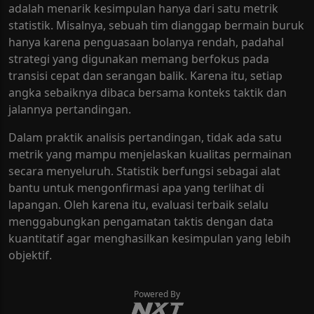
adalah menarik kesimpulan hanya dari satu metrik
statistik. Misalnya, sebuah tim dianggap bermain buruk
hanya karena penguasaan bolanya rendah, padahal
strategi yang digunakan memang berfokus pada
transisi cepat dan serangan balik. Karena itu, setiap
angka sebaiknya dibaca bersama konteks taktik dan
jalannya pertandingan.
Dalam praktik analisis pertandingan, tidak ada satu
metrik yang mampu menjelaskan kualitas permainan
secara menyeluruh. Statistik berfungsi sebagai alat
bantu untuk mengonfirmasi apa yang terlihat di
lapangan. Oleh karena itu, evaluasi terbaik selalu
menggabungkan pengamatan taktis dengan data
kuantitatif agar menghasilkan kesimpulan yang lebih
objektif.
Powered By