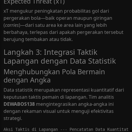
Expected Threat (xT)
xT mengukur peningkatan probabilitas gol dari
pergerakan bola—baik operan maupun giringan
(
carries
)—dari satu area ke area lain yang lebih
berbahaya, terlepas dari apakah pergerakan tersebut
berujung tembakan atau tidak.
Langkah 3: Integrasi Taktik
Lapangan dengan Data Statistik
Menghubungkan Pola Bermain
dengan Angka
Data statistik merupakan representasi kuantitatif dari
keputusan taktis pemain di lapangan. Tim analitis
DEWABOS138
mengintegrasikan angka-angka ini
dengan rekaman visual untuk menguji efektivitas
strategi.