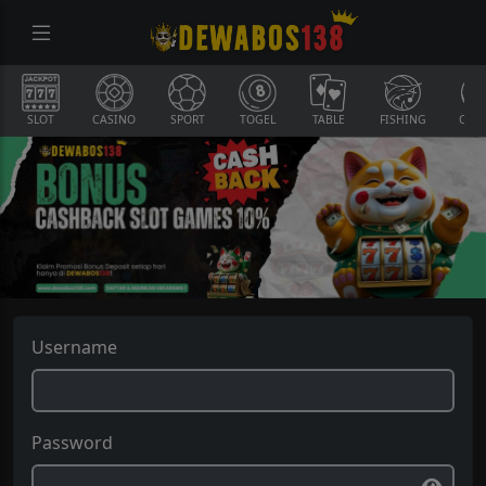
SLOT
CASINO
SPORT
TOGEL
TABLE
FISHING
COCK
Username
Password