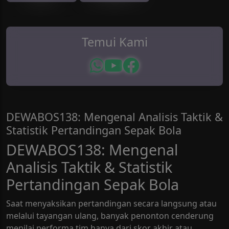
Temui Kami
DEWABOS138: Mengenal Analisis Taktik &
Statistik Pertandingan Sepak Bola
DEWABOS138: Mengenal
Analisis Taktik & Statistik
Pertandingan Sepak Bola
Saat menyaksikan pertandingan secara langsung atau
melalui tayangan ulang, banyak penonton cenderung
menilai performa tim hanya dari skor akhir atau