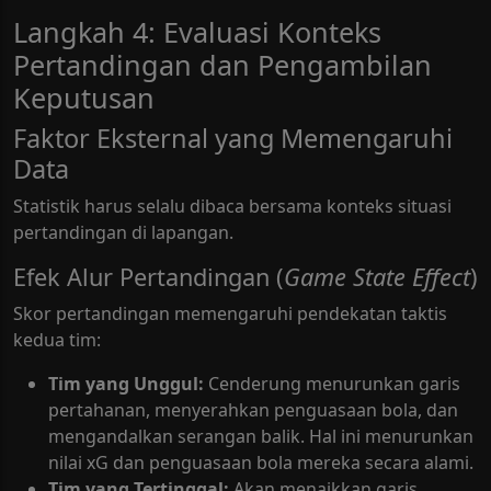
Langkah 4: Evaluasi Konteks
Pertandingan dan Pengambilan
Keputusan
Faktor Eksternal yang Memengaruhi
Data
Statistik harus selalu dibaca bersama konteks situasi
pertandingan di lapangan.
Efek Alur Pertandingan (
Game State Effect
)
Skor pertandingan memengaruhi pendekatan taktis
kedua tim:
Tim yang Unggul:
Cenderung menurunkan garis
pertahanan, menyerahkan penguasaan bola, dan
mengandalkan serangan balik. Hal ini menurunkan
nilai xG dan penguasaan bola mereka secara alami.
Tim yang Tertinggal:
Akan menaikkan garis