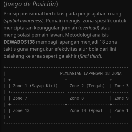
(
Juego de Posición
)
Prinsip posisional berfokus pada penjelajahan ruang
(
spatial awareness
). Pemain mengisi zona spesifik untuk
menciptakan keunggulan jumlah (
overload
) atau
mengisolasi pemain lawan. Metodologi analisis
DEWABOS138
membagi lapangan menjadi 18 zona
taktis guna mengukur efektivitas alur bola dari lini
belakang ke area sepertiga akhir (
final third
).
+------------------------------------------------------
|                       PEMBAGIAN LAPANGAN 18 ZONA     
| +-----------------------+------------------+---------
| | Zone 1 (Sayap Kiri)   | Zone 2 (Tengah)  | Zone 3 (
| +-----------------------+------------------+---------
| | Zone 7                | Zone 8           | Zone 9  
| +-----------------------+------------------+---------
| | Zone 13               | Zone 14 (Apex)   | Zone 15 
| +-----------------------+------------------+---------