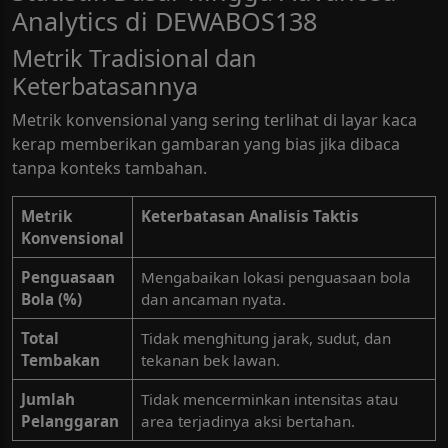
Analytics di DEWABOS138
Metrik Tradisional dan
Keterbatasannya
Metrik konvensional yang sering terlihat di layar kaca
kerap memberikan gambaran yang bias jika dibaca
tanpa konteks tambahan.
Metrik
Keterbatasan Analisis Taktis
Konvensional
Penguasaan
Mengabaikan lokasi penguasaan bola
Bola (%)
dan ancaman nyata.
Total
Tidak menghitung jarak, sudut, dan
Tembakan
tekanan bek lawan.
Jumlah
Tidak mencerminkan intensitas atau
Pelanggaran
area terjadinya aksi bertahan.