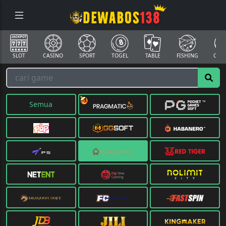
SLOT
CASINO
SPORT
TOGEL
TABLE
FISHING
COCK
Semua