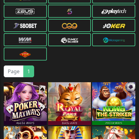
Page
1