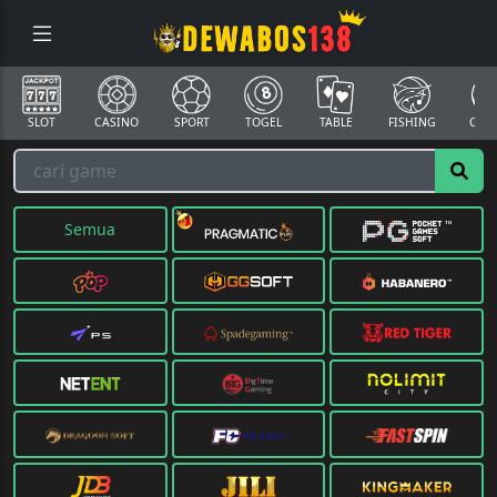
SLOT
CASINO
SPORT
TOGEL
TABLE
FISHING
COCK
Semua