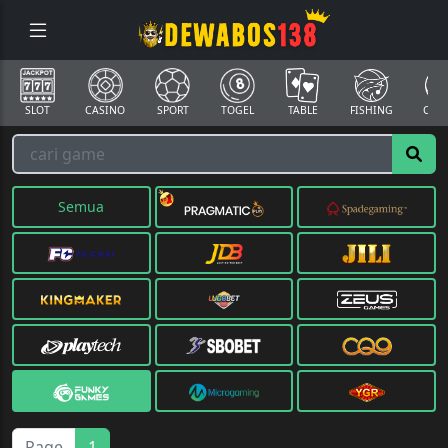
SLOT
CASINO
SPORT
TOGEL
TABLE
FISHING
COCK
Semua
Page
1