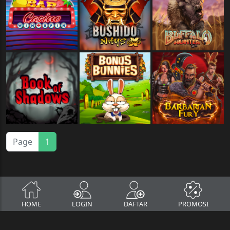
Page
1
HOME
LOGIN
DAFTAR
PROMOSI