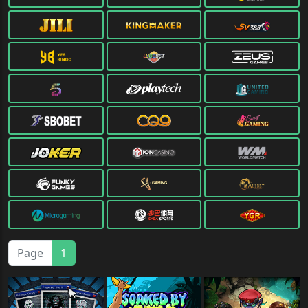
Page
1