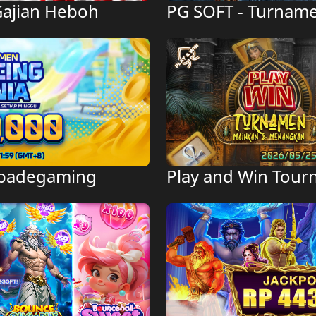
Gajian Heboh
PG SOFT - Turname
Spadegaming
Play and Win Tou