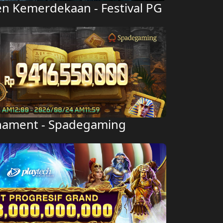
n Kemerdekaan - Festival PG
rnament - Spadegaming