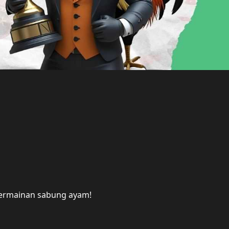
permainan sabung ayam!