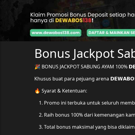
Bonus Jackpot S
🎉 BONUS JACKPOT SABUNG AYAM 100% 𝗗𝗘𝗪
Khusus buat para pejuang arena 𝗗𝗘𝗪𝗔𝗕𝗢𝗦
🔥 Syarat & Ketentuan:
Promo ini terbuka untuk seluruh member a
Raih bonus 100% dari kemenangan kam
Total bonus maksimal yang bisa diklaim