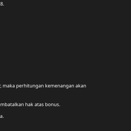
8.
ider, maka perhitungan kemenangan akan
membatalkan hak atas bonus.
a.