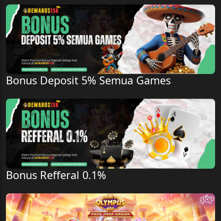
Bonus Deposit 5% Semua Games
Bonus Refferal 0.1%