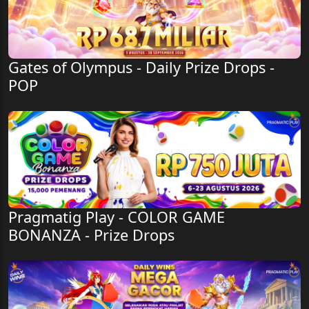
Gates of Olympus - Daily Prize Drops -
POP
Pragmatig Play - COLOR GAME
BONANZA - Prize Drops