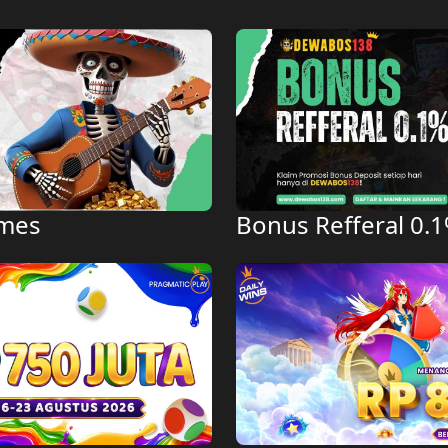
ames
Bonus Refferal 0.