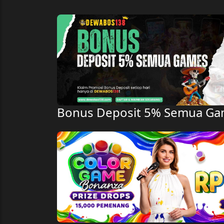
Bonus Deposit 5% Semua G