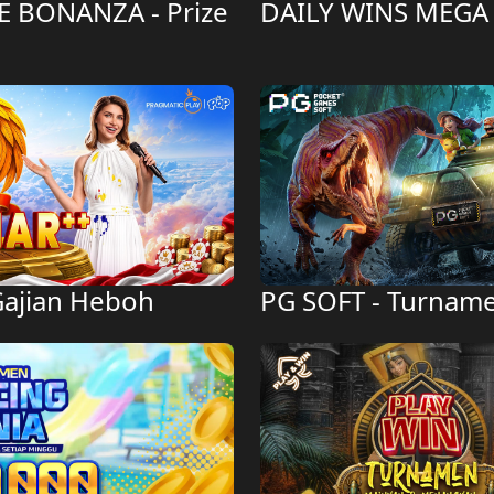
E BONANZA - Prize
DAILY WINS MEGA 
Gajian Heboh
PG SOFT - Turname