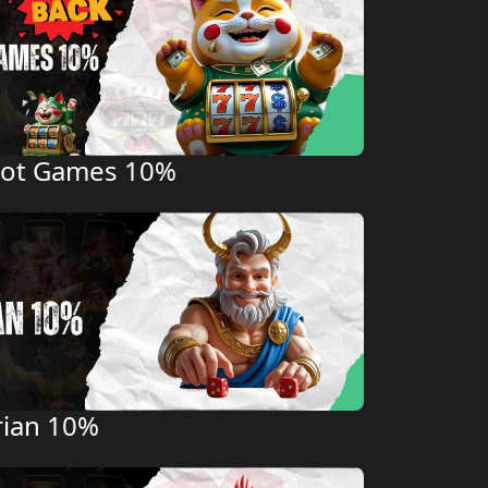
lot Games 10%
rian 10%