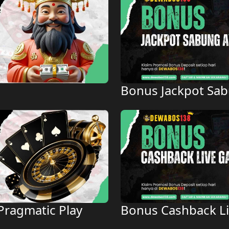
Bonus Jackpot Sa
Pragmatic Play
Bonus Cashback L