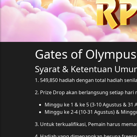
Gates of Olympus 
Syarat & Ketentuan Umu
1. 549,850 hadiah dengan total hadiah senil
2. Prize Drop akan berlangsung setiap hari
Minggu ke 1 & ke 5 (3-10 Agustus & 31 A
Minggu ke 2-4 (10-31 Agustus) & Minggu
3. Untuk terkualifikasi, Pemain harus mem
4. Hadiah yang dimenangkan berupa freesp