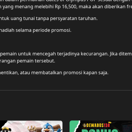
yang menang melebihi Rp 16,500, maka akan diberikan free 
ntuk uang tunai tanpa persyaratan taruhan.
hadiah selama periode promosi.
as pemain untuk mencegah terjadinya kecurangan. Jika dit
rangan pemain tersebut.
entikan, atau membatalkan promosi kapan saja.