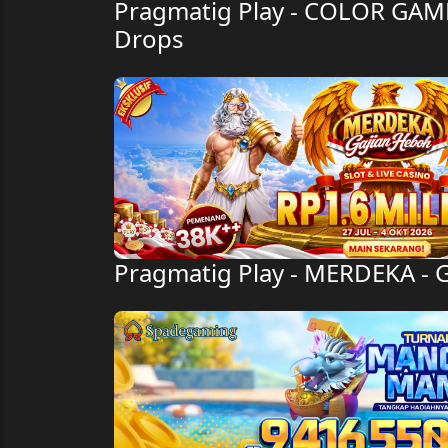
Pragmatig Play - COLOR GAM
Drops
Pragmatig Play - MERDEKA - 