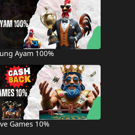
bung Ayam 100%
ive Games 10%