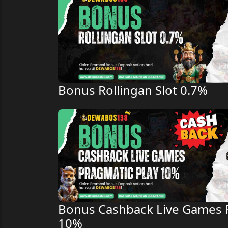
Bonus Rollingan Slot 0.7%
Bonus Cashback Live Games 
10%