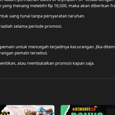
yang menang melebihi Rp 16,500, maka akan diberikan free 
ntuk uang tunai tanpa persyaratan taruhan.
hadiah selama periode promosi.
as pemain untuk mencegah terjadinya kecurangan. Jika dit
rangan pemain tersebut.
entikan, atau membatalkan promosi kapan saja.