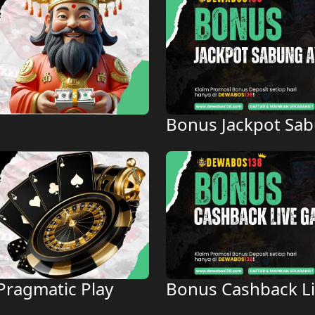
Bonus Jackpot Sa
Pragmatic Play
Bonus Cashback L