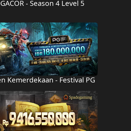
GACOR - Season 4 Level 5
n Kemerdekaan - Festival PG