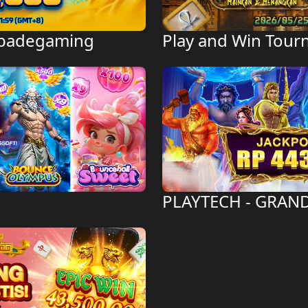
Spadegaming
Play and Win Tou
PLAYTECH - GRAN