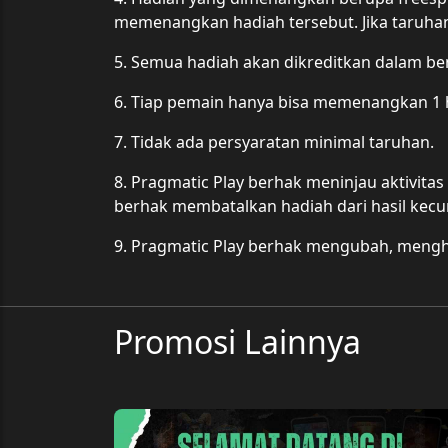
memenangkan hadiah tersebut. Jika taruhan 
5. Semua hadiah akan dikreditkan dalam be
6. Tiap pemain hanya bisa memenangkan 1 
7. Tidak ada persyaratan minimal taruhan.
8. Pragmatic Play berhak meninjau aktivit
berhak membatalkan hadiah dari hasil kecu
9. Pragmatic Play berhak mengubah, mengh
Promosi Lainnya