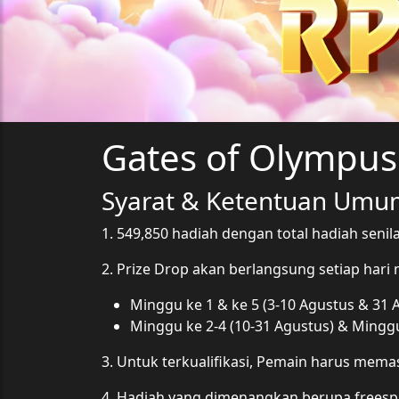
Gates of Olympus 
Syarat & Ketentuan Umu
1. 549,850 hadiah dengan total hadiah senil
2. Prize Drop akan berlangsung setiap hari
Minggu ke 1 & ke 5 (3-10 Agustus & 31 A
Minggu ke 2-4 (10-31 Agustus) & Minggu
3. Untuk terkualifikasi, Pemain harus mem
4. Hadiah yang dimenangkan berupa freesp