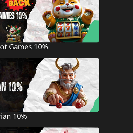
lot Games 10%
rian 10%