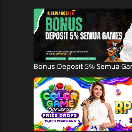
Bonus Deposit 5% Semua G