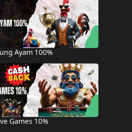
bung Ayam 100%
ive Games 10%