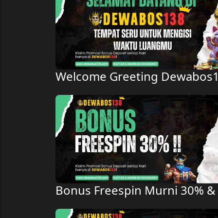
Welcome Greeting Dewabos
Bonus Freespin Murni 30% &