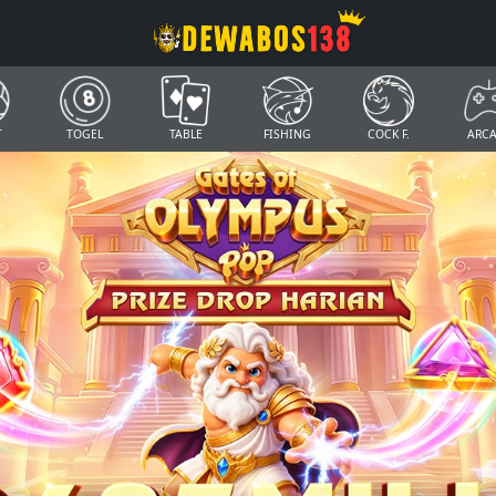
T
TOGEL
TABLE
FISHING
COCK F.
ARC